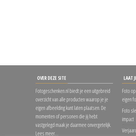
OVER DEZE SITE
LAAT J
Fotogeschenken.nl biedt je een uitgebreid
Foto op
overzicht van alle producten waarop je je
eigen f
eigen afbeelding kunt laten plaatsen. De
Foto sl
momenten of personen die jij hebt
impact
vastgelegd maak je daarmee onvergetelijk.
Verjaar
Lees meer…