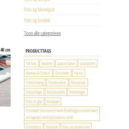
Foto op bloempot
Foto op boeket
Toon alle categorieen
 40 cm
PRODUCTTAGS
3d foto
Andere
autoreclame
autosticker
Bureau & School
Decoratie
Favors
Fotobehang
Fotoboeken
fotocanvas
fotocollage
fotodoodles
fotohanger
Foto in glas
fotokaart
Fotokaart Gevouwen kaart Dubbelgevouwen kaart
en kaartjes met bijzondere vorm
Fotolijsten
fotomok
foto op aluminium