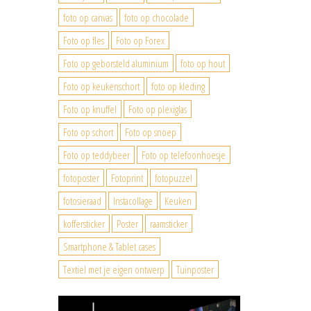
foto op canvas
foto op chocolade
Foto op fles
Foto op Forex
Foto op geborsteld aluminium
foto op hout
Foto op keukenschort
foto op kleding
Foto op knuffel
Foto op plexiglas
Foto op schort
Foto op snoep
Foto op teddybeer
Foto op telefoonhoesje
fotoposter
Fotoprint
fotopuzzel
fotosieraad
Instacollage
Keuken
koffersticker
Poster
raamsticker
Smartphone & Tablet cases
Textiel met je eigen ontwerp
Tuinposter