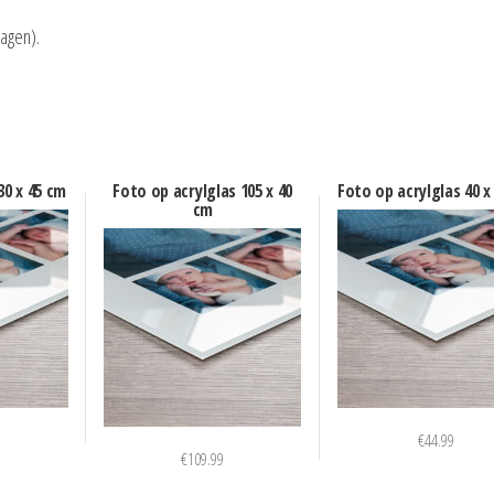
dagen).
30 x 45 cm
Foto op acrylglas 105 x 40
Foto op acrylglas 40 x
cm
€
44.99
€
109.99