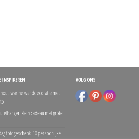
E INSPIREREN
VOLG ONS
 hout: warme wanddecoratie met
oto
eutelhanger: klein cadeau met grote
dag fotogeschenk: 10 persoonlijke