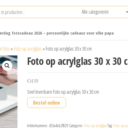
erdag fotocadeau 2026 – persoonlijke cadeaus voor elke papa
n foto
»
Foto op acrylglas
»
Foto op acrylglas 30 x 30 cm
Foto op acrylglas 30 x 30 
€
34.99
Snel leverbare Foto op acrylglas 30 x 30 cm
Bestel online
Artikelnummer:
c83a4eb2f829
Categorie:
Foto op acrylglas
Tag:
Foto op ac