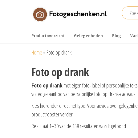
Ga
naar
de
Fotogeschenken.nl
De mooiste
inhoud
fotoproducten
Productoverzicht
Gelegenheden
Blog
Vad
voor je foto
Home
»
Foto op drank
Foto op drank
Foto op drank
met eigen foto, label of persoonlijke tek
volledige aanbod van persoonlijke foto op drank-cadeaus i
Kies hieronder direct het type. Voor advies over gelegen
productrooster verder.
Gesor
Resultaat 1–30 van de 158 resultaten wordt getoond
op