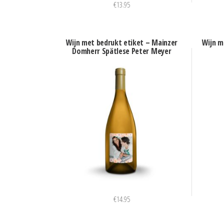
€
13.95
Wijn met bedrukt etiket – Mainzer
Wijn m
Domherr Spätlese Peter Meyer
€
14.95