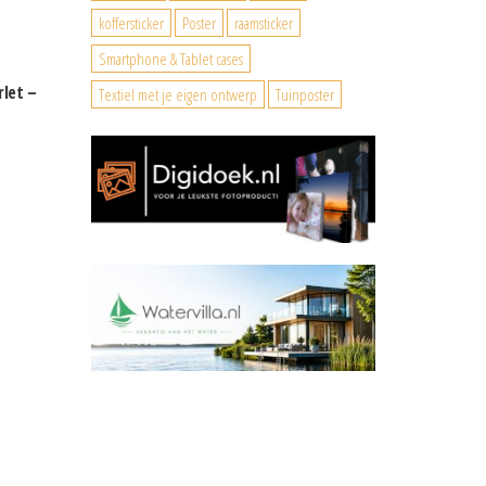
koffersticker
Poster
raamsticker
Smartphone & Tablet cases
rlet –
Textiel met je eigen ontwerp
Tuinposter