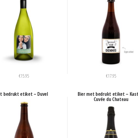
€
15.95
€
17.95
t bedrukt etiket – Duvel
Bier met bedrukt etiket – Kas
Cuvée du Chateau