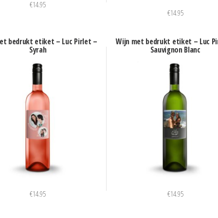
€
14.95
€
14.95
et bedrukt etiket – Luc Pirlet –
Wijn met bedrukt etiket – Luc Pi
Syrah
Sauvignon Blanc
€
14.95
€
14.95