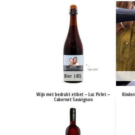
prijs:
laag
naar
hoog
Bier
(43)
Wijn met bedrukt etiket – Luc Pirlet –
Kinder
Cabernet Sauvignon