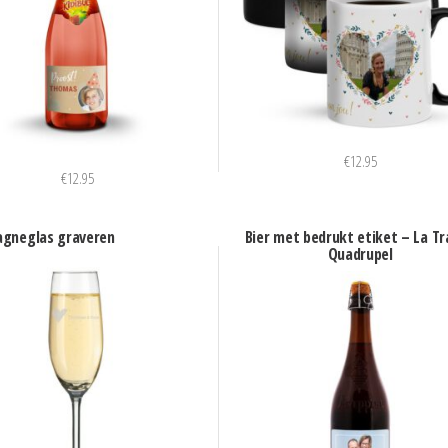
€
12.95
€
12.95
gneglas graveren
Bier met bedrukt etiket – La T
Quadrupel