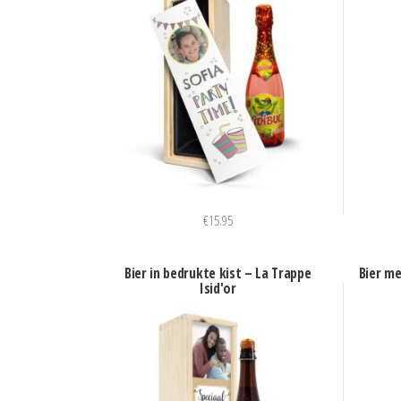
€
15.95
Bier in bedrukte kist – La Trappe
Bier me
Isid'or