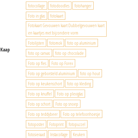
fotocollage
fotodoodles
fotohanger
Foto in glas
fotokaart
Fotokaart Gevouwen kaart Dubbelgevouwen kaart
en kaartjes met bijzondere vorm
Fotolijsten
fotomok
foto op aluminium
 Kaap
foto op canvas
foto op chocolade
Foto op fles
Foto op Forex
Foto op geborsteld aluminium
foto op hout
Foto op keukenschort
foto op kleding
Foto op knuffel
Foto op plexiglas
Foto op schort
Foto op snoep
Foto op teddybeer
Foto op telefoonhoesje
fotoposter
Fotoprint
fotopuzzel
fotosieraad
Instacollage
Keuken