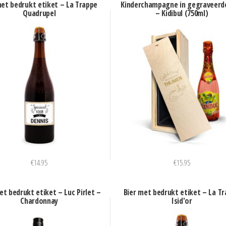
met bedrukt etiket – La Trappe
Kinderchampagne in gegraveerde
Quadrupel
– Kidibul (750ml)
€
14.95
€
15.95
et bedrukt etiket – Luc Pirlet –
Bier met bedrukt etiket – La T
Chardonnay
Isid'or