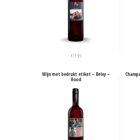
€
11.95
Wijn met bedrukt etiket – Belvy –
Champa
Rood