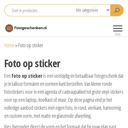
Ga
naar
de
Fotogeschenken.nl
De mooiste
inhoud
fotoproducten
Menu
voor je foto
Home
»
Foto op sticker
Foto op sticker
Een
foto op sticker
is een veelzijdig en betaalbaar fotogeschenk dat
je in talloze formaten en vormen kunt bestellen. Van kleine ronde
fotostickers voor in een agenda of cadeaupakket tot grote vinyl-stickers
voor op een laptop, koelkast of muur. Op deze pagina vind je het
volledige aanbod stickers met eigen foto, in rond, vierkant, hartvormig
en custom-vorm, met matte en glanzende afwerking.
Kies hieronder direct de vorm en het formaat dat bij jouw plan past.