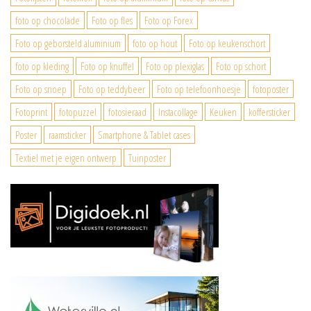
foto op chocolade
Foto op fles
Foto op Forex
Foto op geborsteld aluminium
foto op hout
Foto op keukenschort
foto op kleding
Foto op knuffel
Foto op plexiglas
Foto op schort
Foto op snoep
Foto op teddybeer
Foto op telefoonhoesje
fotoposter
Fotoprint
fotopuzzel
fotosieraad
Instacollage
Keuken
koffersticker
Poster
raamsticker
Smartphone & Tablet cases
Textiel met je eigen ontwerp
Tuinposter