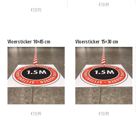
€
10.99
€
10.95
Vloersticker 10×45 cm
Vloersticker 15×30 cm
€
10.99
€
10.99