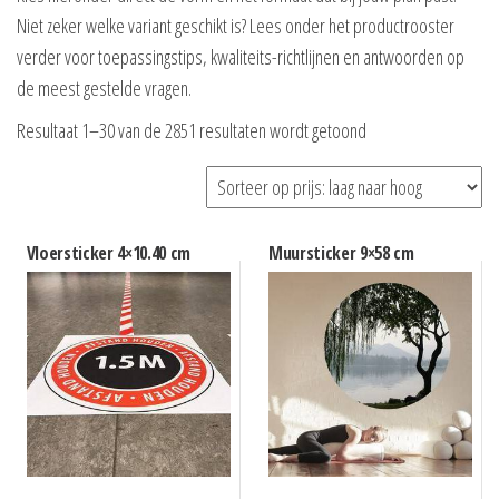
Niet zeker welke variant geschikt is? Lees onder het productrooster
verder voor toepassingstips, kwaliteits-richtlijnen en antwoorden op
de meest gestelde vragen.
Gesorteerd
Resultaat 1–30 van de 2851 resultaten wordt getoond
op
prijs:
laag
naar
Vloersticker 4×10.40 cm
Muursticker 9×58 cm
hoog