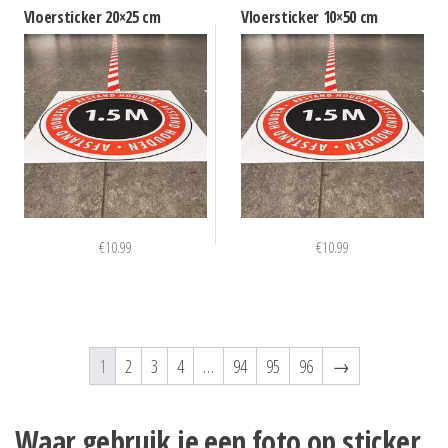
Vloersticker 20×25 cm
Vloersticker 10×50 cm
€
10.99
€
10.99
1
2
3
4
…
94
95
96
→
Waar gebruik je een foto op sticker