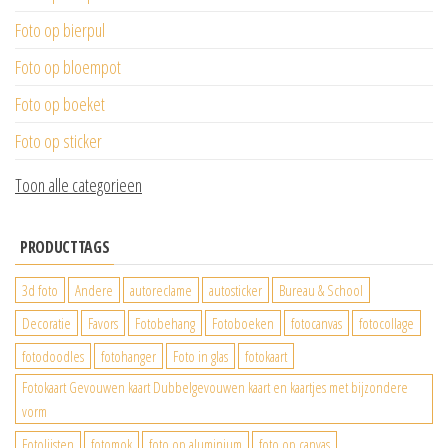
Foto op bierpul
Foto op bloempot
Foto op boeket
Foto op sticker
Toon alle categorieen
PRODUCTTAGS
3d foto
Andere
autoreclame
autosticker
Bureau & School
Decoratie
Favors
Fotobehang
Fotoboeken
fotocanvas
fotocollage
fotodoodles
fotohanger
Foto in glas
fotokaart
Fotokaart Gevouwen kaart Dubbelgevouwen kaart en kaartjes met bijzondere
vorm
Fotolijsten
fotomok
foto op aluminium
foto op canvas