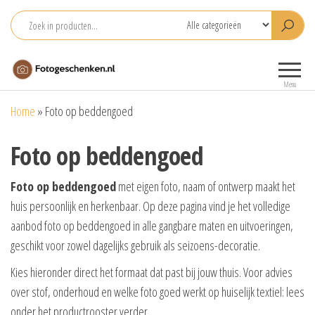
Ga
naar
de
Fotogeschenken.nl
De mooiste
inhoud
fotoproducten
Menu
voor je foto
Home
»
Foto op beddengoed
Foto op beddengoed
Foto op beddengoed
met eigen foto, naam of ontwerp maakt het
huis persoonlijk en herkenbaar. Op deze pagina vind je het volledige
aanbod foto op beddengoed in alle gangbare maten en uitvoeringen,
geschikt voor zowel dagelijks gebruik als seizoens-decoratie.
Kies hieronder direct het formaat dat past bij jouw thuis. Voor advies
over stof, onderhoud en welke foto goed werkt op huiselijk textiel: lees
onder het productrooster verder.