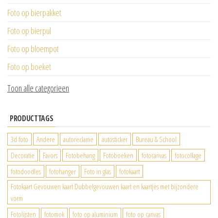
Foto op bierpakket
Foto op bierpul
Foto op bloempot
Foto op boeket
Toon alle categorieen
PRODUCTTAGS
3d foto
Andere
autoreclame
autosticker
Bureau & School
Decoratie
Favors
Fotobehang
Fotoboeken
fotocanvas
fotocollage
fotodoodles
fotohanger
Foto in glas
fotokaart
Fotokaart Gevouwen kaart Dubbelgevouwen kaart en kaartjes met bijzondere
vorm
Fotolijsten
fotomok
foto op aluminium
foto op canvas