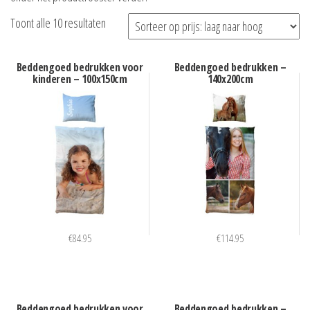
Gesorteerd
Toont alle 10 resultaten
op
prijs:
Beddengoed bedrukken voor
Beddengoed bedrukken –
kinderen – 100x150cm
140x200cm
laag
naar
hoog
€
84.95
€
114.95
Beddengoed bedrukken voor
Beddengoed bedrukken –