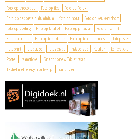
foto op chocolade
Foto op fles
Foto op Forex
Foto op geborsteld aluminium
foto op hout
Foto op keukenschort
foto op kleding
Foto op knuffel
Foto op plexiglas
Foto op schort
Foto op snoep
Foto op teddybeer
Foto op telefoonhoesje
fotoposter
Fotoprint
fotopuzzel
fotosieraad
Instacollage
Keuken
koffersticker
Poster
raamsticker
Smartphone & Tablet cases
Textiel met je eigen ontwerp
Tuinposter