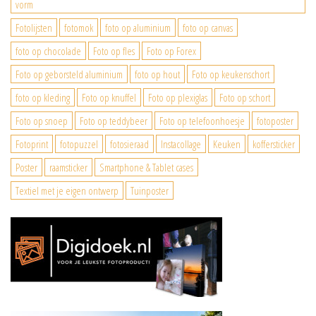
vorm
Fotolijsten
fotomok
foto op aluminium
foto op canvas
foto op chocolade
Foto op fles
Foto op Forex
Foto op geborsteld aluminium
foto op hout
Foto op keukenschort
foto op kleding
Foto op knuffel
Foto op plexiglas
Foto op schort
Foto op snoep
Foto op teddybeer
Foto op telefoonhoesje
fotoposter
Fotoprint
fotopuzzel
fotosieraad
Instacollage
Keuken
koffersticker
Poster
raamsticker
Smartphone & Tablet cases
Textiel met je eigen ontwerp
Tuinposter