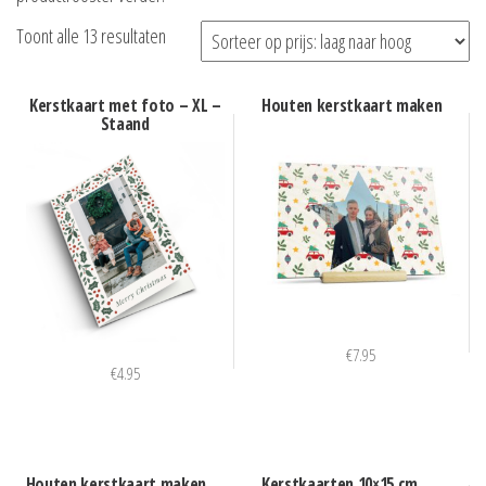
Gesorteerd
Toont alle 13 resultaten
op
prijs:
Kerstkaart met foto – XL –
Houten kerstkaart maken
Staand
laag
naar
hoog
€
7.95
€
4.95
Houten kerstkaart maken
Kerstkaarten 10×15 cm