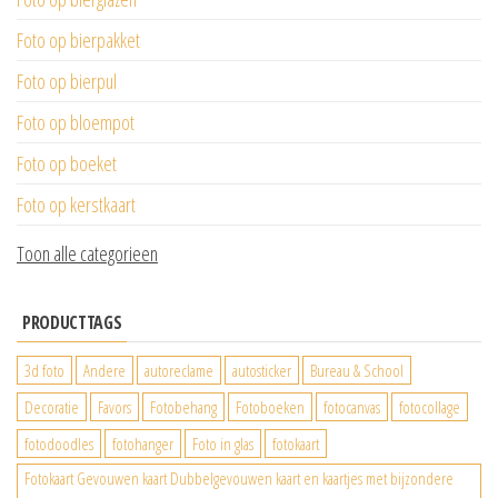
Foto op bierpakket
Foto op bierpul
Foto op bloempot
Foto op boeket
Foto op kerstkaart
Toon alle categorieen
PRODUCTTAGS
3d foto
Andere
autoreclame
autosticker
Bureau & School
Decoratie
Favors
Fotobehang
Fotoboeken
fotocanvas
fotocollage
fotodoodles
fotohanger
Foto in glas
fotokaart
Fotokaart Gevouwen kaart Dubbelgevouwen kaart en kaartjes met bijzondere