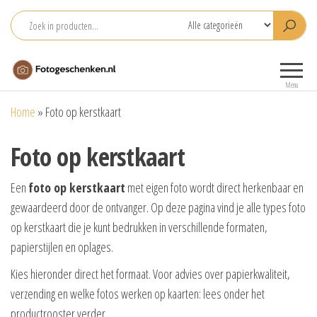
Ga
naar
de
Fotogeschenken.nl
De mooiste
inhoud
fotoproducten
Menu
voor je foto
Home
»
Foto op kerstkaart
Foto op kerstkaart
Een
foto op kerstkaart
met eigen foto wordt direct herkenbaar en
gewaardeerd door de ontvanger. Op deze pagina vind je alle types foto
op kerstkaart die je kunt bedrukken in verschillende formaten,
papierstijlen en oplages.
Kies hieronder direct het formaat. Voor advies over papierkwaliteit,
verzending en welke fotos werken op kaarten: lees onder het
productrooster verder.