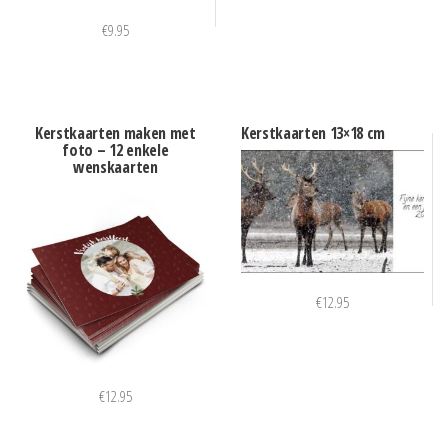
€
9.95
Kerstkaarten maken met
Kerstkaarten 13×18 cm
foto – 12 enkele
wenskaarten
€
12.95
€
12.95