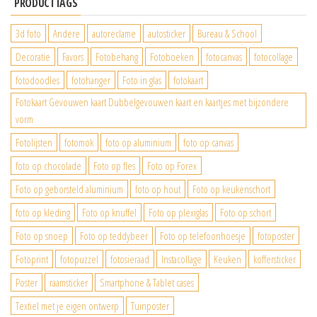
PRODUCTTAGS
3d foto
Andere
autoreclame
autosticker
Bureau & School
Decoratie
Favors
Fotobehang
Fotoboeken
fotocanvas
fotocollage
fotodoodles
fotohanger
Foto in glas
fotokaart
Fotokaart Gevouwen kaart Dubbelgevouwen kaart en kaartjes met bijzondere
vorm
Fotolijsten
fotomok
foto op aluminium
foto op canvas
foto op chocolade
Foto op fles
Foto op Forex
Foto op geborsteld aluminium
foto op hout
Foto op keukenschort
foto op kleding
Foto op knuffel
Foto op plexiglas
Foto op schort
Foto op snoep
Foto op teddybeer
Foto op telefoonhoesje
fotoposter
Fotoprint
fotopuzzel
fotosieraad
Instacollage
Keuken
koffersticker
Poster
raamsticker
Smartphone & Tablet cases
Textiel met je eigen ontwerp
Tuinposter