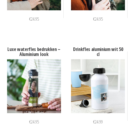
€
24.95
€
24.95
Luxe waterfles bedrukken –
Drinkfles aluminium wit 50
Aluminium look
cl
€
24.95
€
24.99