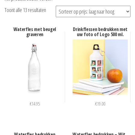
Gesorteerd
Toont alle 13 resultaten
op
prijs:
Waterfles met beugel
Drinkflessen bedrukken met
graveren
uw foto of Logo 500 ml.
laag
naar
hoog
€
14.95
€
19.00
Waterfles bedrukken
Waterfles bedrukken – Wit