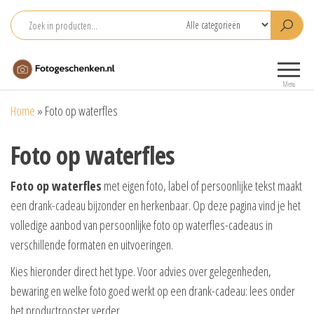
Ga
naar
de
Fotogeschenken.nl
De mooiste
inhoud
fotoproducten
Menu
voor je foto
Home
»
Foto op waterfles
Foto op waterfles
Foto op waterfles
met eigen foto, label of persoonlijke tekst maakt
een drank-cadeau bijzonder en herkenbaar. Op deze pagina vind je het
volledige aanbod van persoonlijke foto op waterfles-cadeaus in
verschillende formaten en uitvoeringen.
Kies hieronder direct het type. Voor advies over gelegenheden,
bewaring en welke foto goed werkt op een drank-cadeau: lees onder
het productrooster verder.