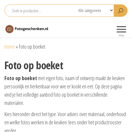
Ga
naar
de
Fotogeschenken.nl
De mooiste
inhoud
fotoproducten
Menu
voor je foto
Home
»
Foto op boeket
Foto op boeket
Foto op boeket
met eigen foto, naam of ontwerp maakt de keuken
persoonlijk en herkenbaar voor wie er kookt en eet. Op deze pagina
vind je het volledige aanbod foto op boeket in verschillende
materialen.
Kies hieronder direct het type. Voor advies over materiaal, onderhoud
en welke fotos werken in de keuken: lees onder het productrooster
verder.