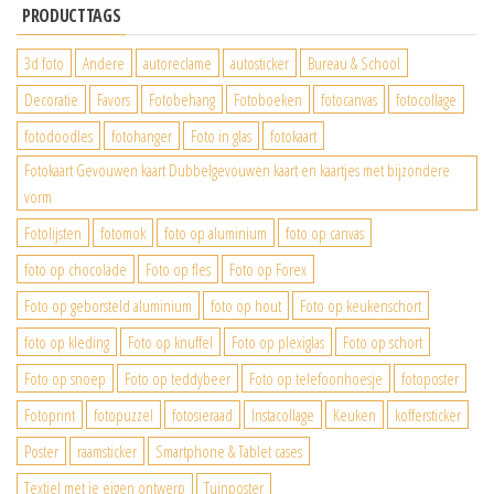
PRODUCTTAGS
3d foto
Andere
autoreclame
autosticker
Bureau & School
Decoratie
Favors
Fotobehang
Fotoboeken
fotocanvas
fotocollage
fotodoodles
fotohanger
Foto in glas
fotokaart
Fotokaart Gevouwen kaart Dubbelgevouwen kaart en kaartjes met bijzondere
vorm
Fotolijsten
fotomok
foto op aluminium
foto op canvas
foto op chocolade
Foto op fles
Foto op Forex
Foto op geborsteld aluminium
foto op hout
Foto op keukenschort
foto op kleding
Foto op knuffel
Foto op plexiglas
Foto op schort
Foto op snoep
Foto op teddybeer
Foto op telefoonhoesje
fotoposter
Fotoprint
fotopuzzel
fotosieraad
Instacollage
Keuken
koffersticker
Poster
raamsticker
Smartphone & Tablet cases
Textiel met je eigen ontwerp
Tuinposter