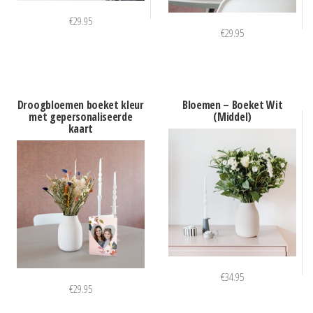
€
29.95
€
29.95
Droogbloemen boeket kleur
Bloemen – Boeket Wit
met gepersonaliseerde
(Middel)
kaart
€
34.95
€
29.95