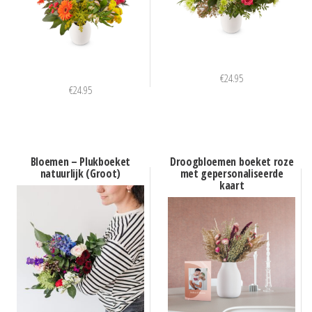
€
24.95
€
24.95
Bloemen – Plukboeket
Droogbloemen boeket roze
natuurlijk (Groot)
met gepersonaliseerde
kaart