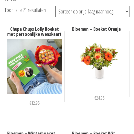
Gesorteerd
Toont alle 21 resultaten
op
prijs:
Chupa Chups Lolly Boeket
Bloemen – Boeket Oranje
met persoonlijke wenskaart
laag
naar
hoog
€
24.95
€
12.95
Bloemen – Winterboeket
Bloemen – Boeket Wit