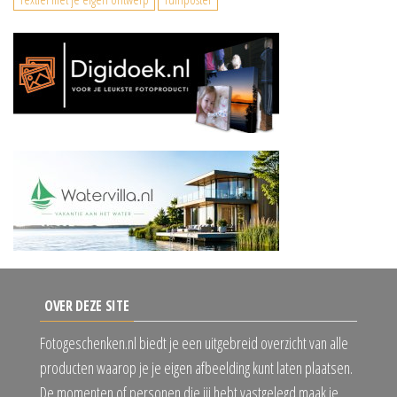
OVER DEZE SITE
Fotogeschenken.nl biedt je een uitgebreid overzicht van alle
producten waarop je je eigen afbeelding kunt laten plaatsen.
De momenten of personen die jij hebt vastgelegd maak je