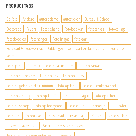
PRODUCTTAGS
3d foto
Andere
autoreclame
autosticker
Bureau & School
Decoratie
Favors
Fotobehang
Fotoboeken
fotocanvas
fotocollage
fotodoodles
fotohanger
Foto in glas
fotokaart
Fotokaart Gevouwen kaart Dubbelgevouwen kaart en kaartjes met bijzondere
vorm
Fotolijsten
fotomok
foto op aluminium
foto op canvas
foto op chocolade
Foto op fles
Foto op Forex
Foto op geborsteld aluminium
foto op hout
Foto op keukenschort
foto op kleding
Foto op knuffel
Foto op plexiglas
Foto op schort
Foto op snoep
Foto op teddybeer
Foto op telefoonhoesje
fotoposter
Fotoprint
fotopuzzel
fotosieraad
Instacollage
Keuken
koffersticker
Poster
raamsticker
Smartphone & Tablet cases
Textiel met je eigen ontwerp
Tuinposter