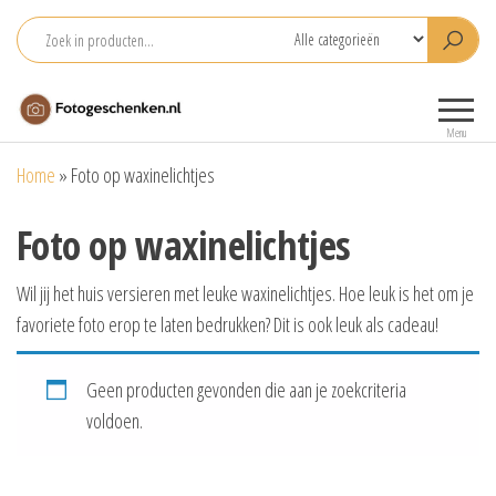
Ga
naar
de
Fotogeschenken.nl
De mooiste
inhoud
fotoproducten
Menu
voor je foto
Home
»
Foto op waxinelichtjes
Foto op waxinelichtjes
Wil jij het huis versieren met leuke waxinelichtjes. Hoe leuk is het om je
favoriete foto erop te laten bedrukken? Dit is ook leuk als cadeau!
Geen producten gevonden die aan je zoekcriteria
voldoen.