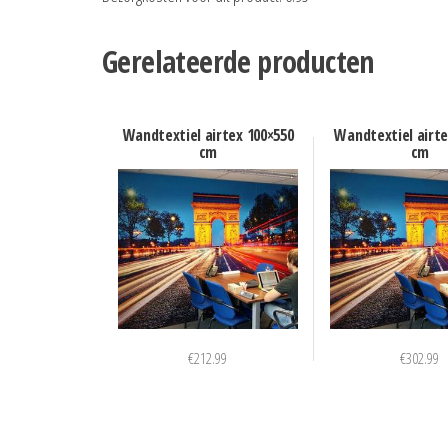
Gerelateerde producten
Wandtextiel airtex 100×550
Wandtextiel airte
cm
cm
€
212.99
€
302.99