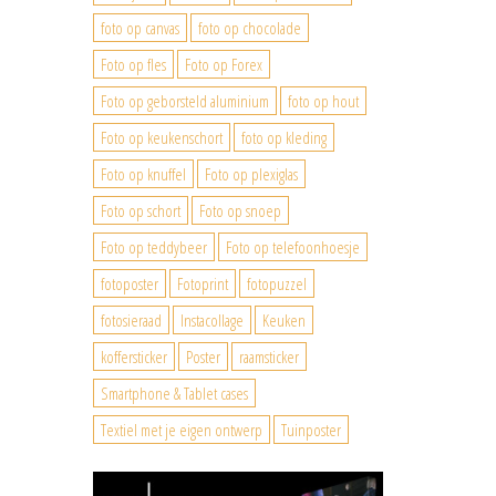
foto op canvas
foto op chocolade
Foto op fles
Foto op Forex
Foto op geborsteld aluminium
foto op hout
Foto op keukenschort
foto op kleding
Foto op knuffel
Foto op plexiglas
Foto op schort
Foto op snoep
Foto op teddybeer
Foto op telefoonhoesje
fotoposter
Fotoprint
fotopuzzel
fotosieraad
Instacollage
Keuken
koffersticker
Poster
raamsticker
Smartphone & Tablet cases
Textiel met je eigen ontwerp
Tuinposter