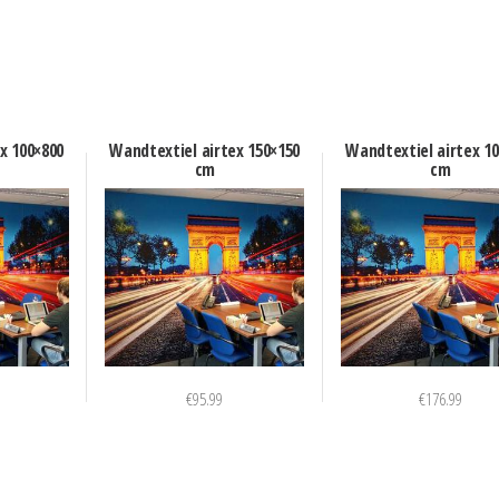
x 100×800
Wandtextiel airtex 150×150
Wandtextiel airtex 1
cm
cm
€
95.99
€
176.99