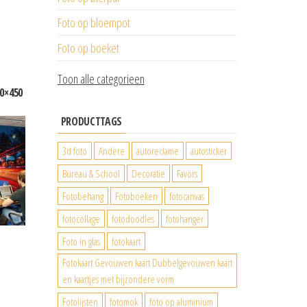
Foto op bloempot
Foto op boeket
Toon alle categorieen
00×450
PRODUCTTAGS
3d foto
Andere
autoreclame
autosticker
Bureau & School
Decoratie
Favors
Fotobehang
Fotoboeken
fotocanvas
fotocollage
fotodoodles
fotohanger
Foto in glas
fotokaart
Fotokaart Gevouwen kaart Dubbelgevouwen kaart
en kaartjes met bijzondere vorm
Fotolijsten
fotomok
foto op aluminium