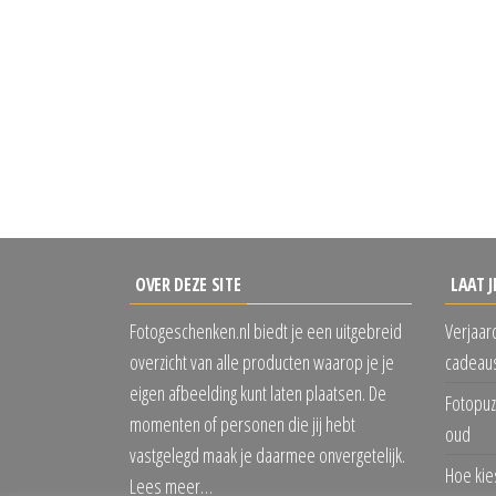
OVER DEZE SITE
LAAT J
Fotogeschenken.nl biedt je een uitgebreid
Verjaar
overzicht van alle producten waarop je je
cadeaus
eigen afbeelding kunt laten plaatsen. De
Fotopuz
momenten of personen die jij hebt
oud
vastgelegd maak je daarmee onvergetelijk.
Hoe kie
Lees meer…