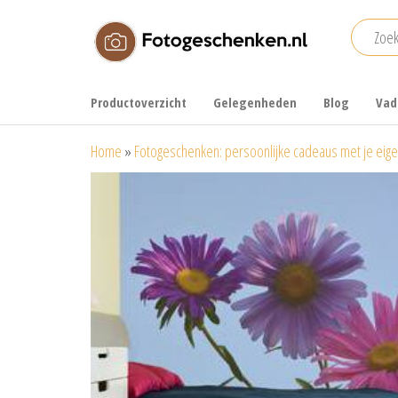
Ga
naar
de
Fotogeschenken.nl
De mooiste
inhoud
fotoproducten
Productoverzicht
Gelegenheden
Blog
Vad
voor je foto
Home
»
Fotogeschenken: persoonlijke cadeaus met je eige