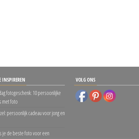
E INSPIREREN
VOLG ONS
dag fotogeschenk: 10 persoonlijke
 met foto
zel: persoonlijk cadeau voor jong en
s je de beste foto voor een