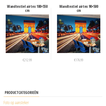
Wandtextiel airtex 100×550
Wandtextiel airtex 90×500
cm
cm
€
212.99
€
176.99
PRODUCTCATEGORIEËN
Foto op aansteker