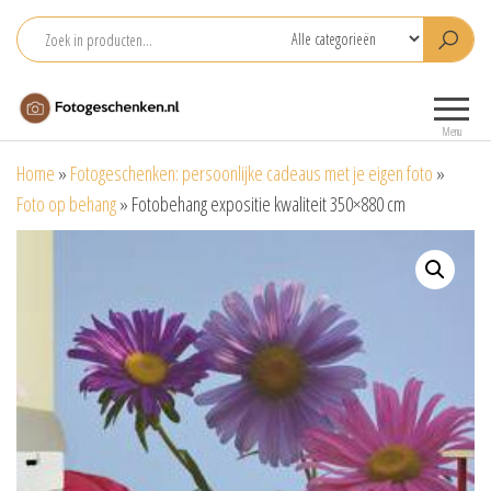
Ga
naar
de
Fotogeschenken.nl
De mooiste
inhoud
fotoproducten
Menu
voor je foto
Home
»
Fotogeschenken: persoonlijke cadeaus met je eigen foto
»
Foto op behang
»
Fotobehang expositie kwaliteit 350×880 cm