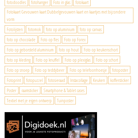
fotodoodles
fotohanger
Foto in glas
fotokaart
Fotokaart Gevouwen kaart Dubbelgevouwen kaart en kaartjes met bijzondere
vorm
Fotolijsten
fotomok
foto op aluminium
foto op canvas
foto op chocolade
Foto op fles
Foto op Forex
Foto op geborsteld aluminium
foto op hout
Foto op keukenschort
foto op kleding
Foto op knuffel
Foto op plexiglas
Foto op schort
Foto op snoep
Foto op teddybeer
Foto op telefoonhoesje
fotoposter
Fotoprint
fotopuzzel
fotosieraad
Instacollage
Keuken
koffersticker
Poster
raamsticker
Smartphone & Tablet cases
Textiel met je eigen ontwerp
Tuinposter