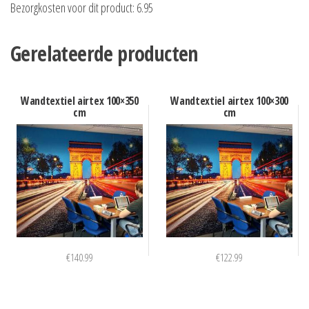
Bezorgkosten voor dit product: 6.95
Gerelateerde producten
Wandtextiel airtex 100×350
Wandtextiel airtex 100×300
cm
cm
€
140.99
€
122.99