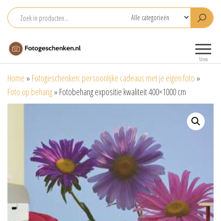
Ga
naar
de
Fotogeschenken.nl
De mooiste
inhoud
fotoproducten
Menu
voor je foto
Home
»
Fotogeschenken: persoonlijke cadeaus met je eigen foto
»
Foto op behang
»
Fotobehang expositie kwaliteit 400×1000 cm