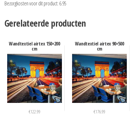
Bezorgkosten voor dit product: 6.95
Gerelateerde producten
Wandtextiel airtex 150×200
Wandtextiel airtex 90×500
cm
cm
€
122.99
€
176.99