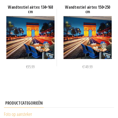
Wandtextiel airtex 134×168
Wandtextiel airtex 150×250
cm
cm
€
95.99
€
149.99
PRODUCTCATEGORIEËN
Foto op aansteker