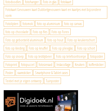
fotodoodles
fotohanger
Foto in glas
fotokaart
Fotokaart Gevouwen kaart Dubbelgevouwen kaart en kaartjes met bijzondere
vorm
Fotolijsten
fotomok
foto op aluminium
foto op canvas
foto op chocolade
Foto op fles
Foto op Forex
Foto op geborsteld aluminium
foto op hout
Foto op keukenschort
foto op kleding
Foto op knuffel
Foto op plexiglas
Foto op schort
Foto op snoep
Foto op teddybeer
Foto op telefoonhoesje
fotoposter
Fotoprint
fotopuzzel
fotosieraad
Instacollage
Keuken
koffersticker
Poster
raamsticker
Smartphone & Tablet cases
Textiel met je eigen ontwerp
Tuinposter