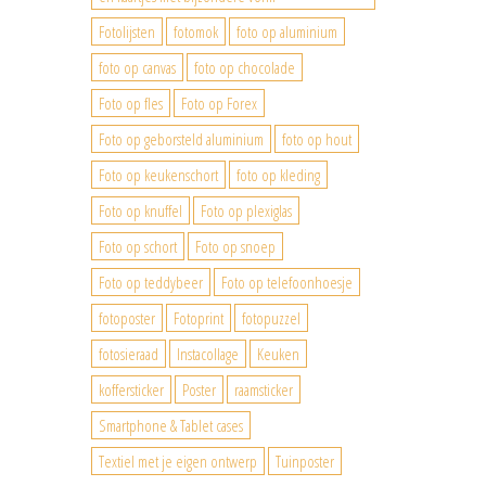
Fotolijsten
fotomok
foto op aluminium
foto op canvas
foto op chocolade
Foto op fles
Foto op Forex
Foto op geborsteld aluminium
foto op hout
Foto op keukenschort
foto op kleding
Foto op knuffel
Foto op plexiglas
Foto op schort
Foto op snoep
Foto op teddybeer
Foto op telefoonhoesje
fotoposter
Fotoprint
fotopuzzel
fotosieraad
Instacollage
Keuken
koffersticker
Poster
raamsticker
Smartphone & Tablet cases
Textiel met je eigen ontwerp
Tuinposter