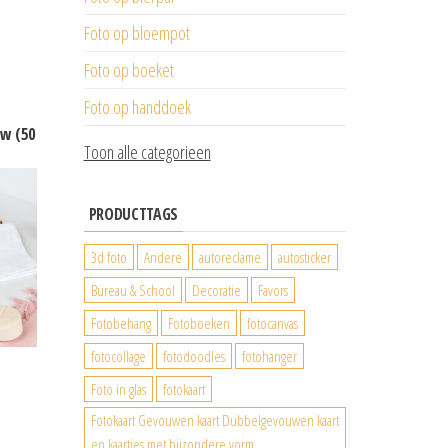
Foto op bloempot
Foto op boeket
Foto op handdoek
w (50
Toon alle categorieen
PRODUCTTAGS
3d foto
Andere
autoreclame
autosticker
Bureau & School
Decoratie
Favors
Fotobehang
Fotoboeken
fotocanvas
fotocollage
fotodoodles
fotohanger
Foto in glas
fotokaart
Fotokaart Gevouwen kaart Dubbelgevouwen kaart
en kaartjes met bijzondere vorm