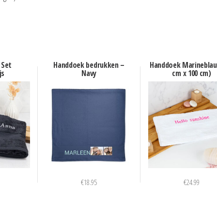
 Set
Handdoek bedrukken –
Handdoek Marineblau
js
Navy
cm x 100 cm)
€
18.95
€
24.99