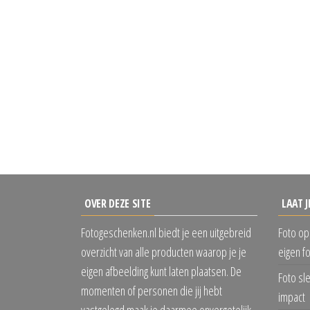
OVER DEZE SITE
LAAT J
Fotogeschenken.nl biedt je een uitgebreid
Foto op
overzicht van alle producten waarop je je
eigen f
eigen afbeelding kunt laten plaatsen. De
Foto sl
momenten of personen die jij hebt
impact