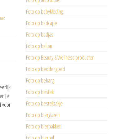
Foto op autosticker
Foto op babykleding
 met
Foto op badcape
Foto op badjas
Foto op ballon
Foto op Beauty & Wellness producten
Foto op beddengoed
Foto op behang
erlijk
Foto op bestek
en te
Foto op bestekzakje
f voor
Foto op bierglazen
Foto op bierpakket
Foto op bierpul