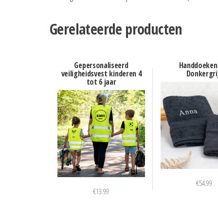
Gerelateerde producten
Gepersonaliseerd
Handdoeken
veiligheidsvest kinderen 4
Donkergri
tot 6 jaar
€
54.99
€
13.99