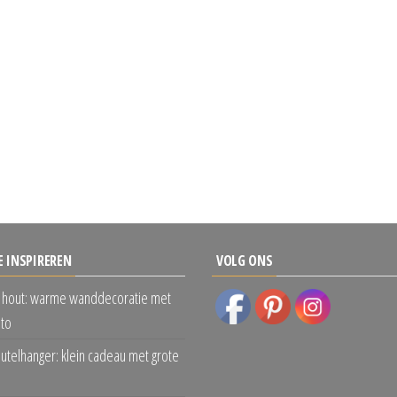
E INSPIREREN
VOLG ONS
 hout: warme wanddecoratie met
oto
eutelhanger: klein cadeau met grote