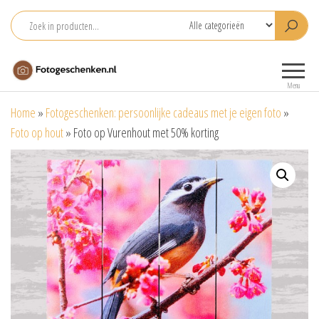
Ga
naar
de
Fotogeschenken.nl
De mooiste
inhoud
fotoproducten
Menu
voor je foto
Home
»
Fotogeschenken: persoonlijke cadeaus met je eigen foto
»
Foto op hout
»
Foto op Vurenhout met 50% korting