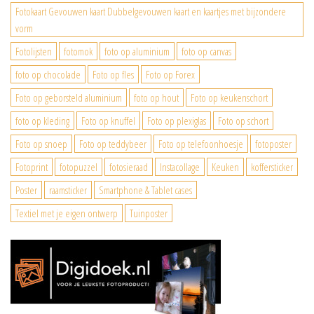
Fotokaart Gevouwen kaart Dubbelgevouwen kaart en kaartjes met bijzondere
vorm
Fotolijsten
fotomok
foto op aluminium
foto op canvas
foto op chocolade
Foto op fles
Foto op Forex
Foto op geborsteld aluminium
foto op hout
Foto op keukenschort
foto op kleding
Foto op knuffel
Foto op plexiglas
Foto op schort
Foto op snoep
Foto op teddybeer
Foto op telefoonhoesje
fotoposter
Fotoprint
fotopuzzel
fotosieraad
Instacollage
Keuken
koffersticker
Poster
raamsticker
Smartphone & Tablet cases
Textiel met je eigen ontwerp
Tuinposter