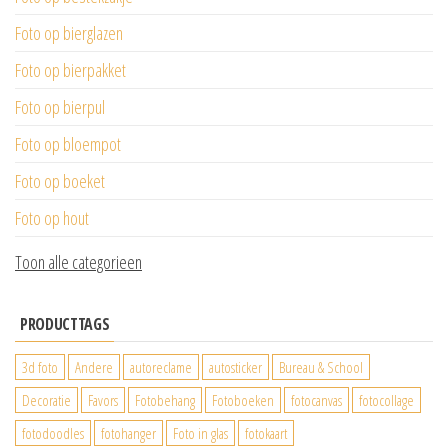
Foto op bierglazen
Foto op bierpakket
Foto op bierpul
Foto op bloempot
Foto op boeket
Foto op hout
Toon alle categorieen
PRODUCTTAGS
3d foto
Andere
autoreclame
autosticker
Bureau & School
Decoratie
Favors
Fotobehang
Fotoboeken
fotocanvas
fotocollage
fotodoodles
fotohanger
Foto in glas
fotokaart