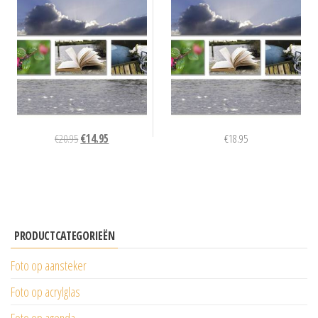
Oorspronkelijke
Huidige
€
20.95
€
14.95
€
18.95
prijs
prijs
was:
is:
€20.95.
€14.95.
PRODUCTCATEGORIEËN
Foto op aansteker
Foto op acrylglas