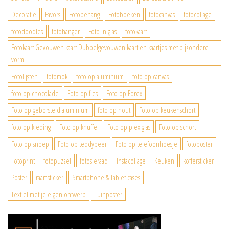
Decoratie
Favors
Fotobehang
Fotoboeken
fotocanvas
fotocollage
fotodoodles
fotohanger
Foto in glas
fotokaart
Fotokaart Gevouwen kaart Dubbelgevouwen kaart en kaartjes met bijzondere
vorm
Fotolijsten
fotomok
foto op aluminium
foto op canvas
foto op chocolade
Foto op fles
Foto op Forex
Foto op geborsteld aluminium
foto op hout
Foto op keukenschort
foto op kleding
Foto op knuffel
Foto op plexiglas
Foto op schort
Foto op snoep
Foto op teddybeer
Foto op telefoonhoesje
fotoposter
Fotoprint
fotopuzzel
fotosieraad
Instacollage
Keuken
koffersticker
Poster
raamsticker
Smartphone & Tablet cases
Textiel met je eigen ontwerp
Tuinposter