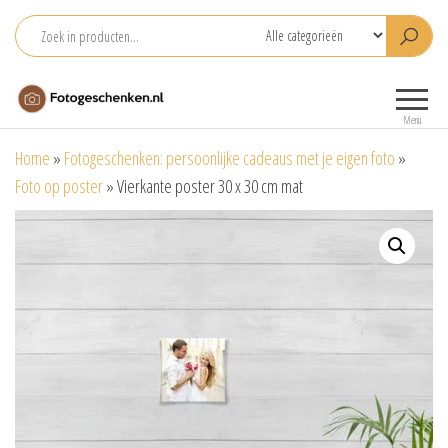
Ga
naar
de
Fotogeschenken.nl
De mooiste
inhoud
fotoproducten
Menu
voor je foto
Home
»
Fotogeschenken: persoonlijke cadeaus met je eigen foto
»
Foto op poster
»
Vierkante poster 30 x 30 cm mat