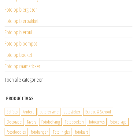
Foto op bierglazen
Foto op bierpakket
Foto op bierpul
Foto op bloempot
Foto op boeket
Foto op raamsticker
Toon alle categorieen
PRODUCTTAGS
3d foto
Andere
autoreclame
autosticker
Bureau & School
Decoratie
Favors
Fotobehang
Fotoboeken
fotocanvas
fotocollage
fotodoodles
fotohanger
Foto in glas
fotokaart