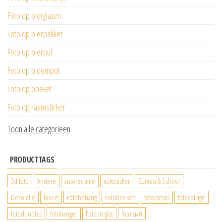
Foto op bierglazen
Foto op bierpakket
Foto op bierpul
Foto op bloempot
Foto op boeket
Foto op raamsticker
Toon alle categorieen
PRODUCTTAGS
3d foto
Andere
autoreclame
autosticker
Bureau & School
Decoratie
Favors
Fotobehang
Fotoboeken
fotocanvas
fotocollage
fotodoodles
fotohanger
Foto in glas
fotokaart