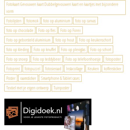
Fotokaart Gevouwen kaart Dubbelgevouwen kaart en kaartjes met bijzondere
vorm
Fotolijsten
fotomok
foto op aluminium
foto op canvas
foto op chocolade
Foto op fles
Foto op Forex
Foto op geborsteld aluminium
foto op hout
Foto op keukenschort
foto op kleding
Foto op knuffel
Foto op plexiglas
Foto op schort
Foto op snoep
Foto op teddybeer
Foto op telefoonhoesje
fotoposter
Fotoprint
fotopuzzel
fotosieraad
Instacollage
Keuken
koffersticker
Poster
raamsticker
Smartphone & Tablet cases
Textiel met je eigen ontwerp
Tuinposter