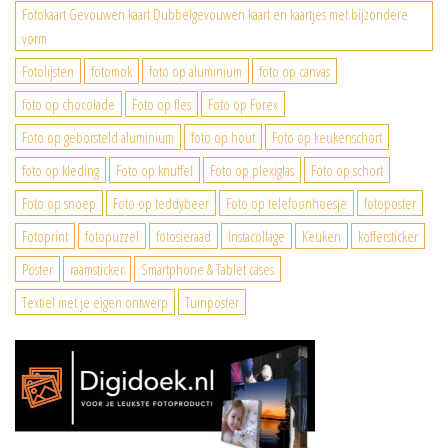
Fotokaart Gevouwen kaart Dubbelgevouwen kaart en kaartjes met bijzondere
vorm
Fotolijsten
fotomok
foto op aluminium
foto op canvas
foto op chocolade
Foto op fles
Foto op Forex
Foto op geborsteld aluminium
foto op hout
Foto op keukenschort
foto op kleding
Foto op knuffel
Foto op plexiglas
Foto op schort
Foto op snoep
Foto op teddybeer
Foto op telefoonhoesje
fotoposter
Fotoprint
fotopuzzel
fotosieraad
Instacollage
Keuken
koffersticker
Poster
raamsticker
Smartphone & Tablet cases
Textiel met je eigen ontwerp
Tuinposter