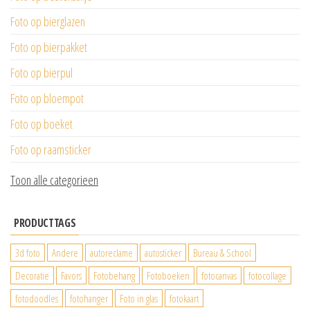
Foto op bierglazen
Foto op bierpakket
Foto op bierpul
Foto op bloempot
Foto op boeket
Foto op raamsticker
Toon alle categorieen
PRODUCTTAGS
3d foto
Andere
autoreclame
autosticker
Bureau & School
Decoratie
Favors
Fotobehang
Fotoboeken
fotocanvas
fotocollage
fotodoodles
fotohanger
Foto in glas
fotokaart