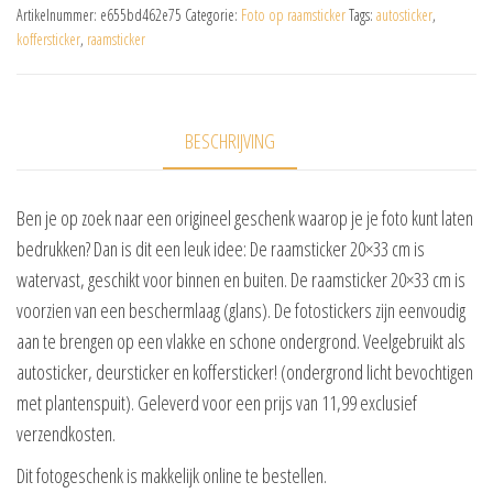
Artikelnummer:
e655bd462e75
Categorie:
Foto op raamsticker
Tags:
autosticker
,
koffersticker
,
raamsticker
BESCHRIJVING
Ben je op zoek naar een origineel geschenk waarop je je foto kunt laten
bedrukken? Dan is dit een leuk idee: De raamsticker 20×33 cm is
watervast, geschikt voor binnen en buiten. De raamsticker 20×33 cm is
voorzien van een beschermlaag (glans). De fotostickers zijn eenvoudig
aan te brengen op een vlakke en schone ondergrond. Veelgebruikt als
autosticker, deursticker en koffersticker! (ondergrond licht bevochtigen
met plantenspuit). Geleverd voor een prijs van 11,99 exclusief
verzendkosten.
Dit fotogeschenk is makkelijk online te bestellen.