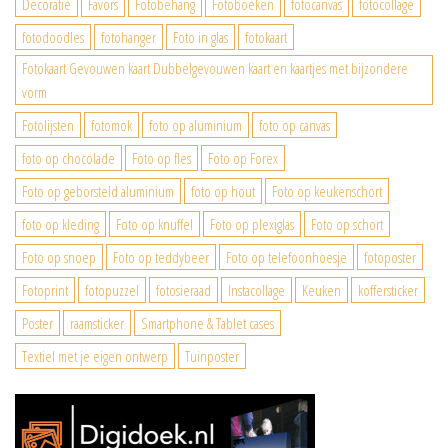
Decoratie
Favors
Fotobehang
Fotoboeken
fotocanvas
fotocollage
fotodoodles
fotohanger
Foto in glas
fotokaart
Fotokaart Gevouwen kaart Dubbelgevouwen kaart en kaartjes met bijzondere
vorm
Fotolijsten
fotomok
foto op aluminium
foto op canvas
foto op chocolade
Foto op fles
Foto op Forex
Foto op geborsteld aluminium
foto op hout
Foto op keukenschort
foto op kleding
Foto op knuffel
Foto op plexiglas
Foto op schort
Foto op snoep
Foto op teddybeer
Foto op telefoonhoesje
fotoposter
Fotoprint
fotopuzzel
fotosieraad
Instacollage
Keuken
koffersticker
Poster
raamsticker
Smartphone & Tablet cases
Textiel met je eigen ontwerp
Tuinposter