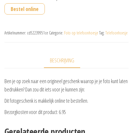
was:
is:
Bestel online
€19.95.
€14.95.
Artikelnummer:
cd52239951ce
Categorie:
Foto op telefoonhoesje
Tag:
Telefoonhoesje
BESCHRIJVING
Ben je op zoek naar een origineel geschenk waarop je je foto kunt laten
bedrukken? Dan zou dit iets voor je kunnen zijn:
Dit fotogeschenk is makkelijk online te bestellen.
Bezorgkosten voor dit product: 6.95
Gerelateerde producten