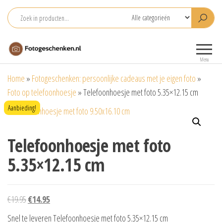
Ga
naar
de
Fotogeschenken.nl
De mooiste
inhoud
fotoproducten
Menu
voor je foto
Home
»
Fotogeschenken: persoonlijke cadeaus met je eigen foto
»
Foto op telefoonhoesje
»
Telefoonhoesje met foto 5.35×12.15 cm
Aanbieding!
Telefoonhoesje met foto
5.35×12.15 cm
Oorspronkelijke
Huidige
€
19.95
€
14.95
prijs
prijs
Snel te leveren Telefoonhoesje met foto 5.35×12.15 cm