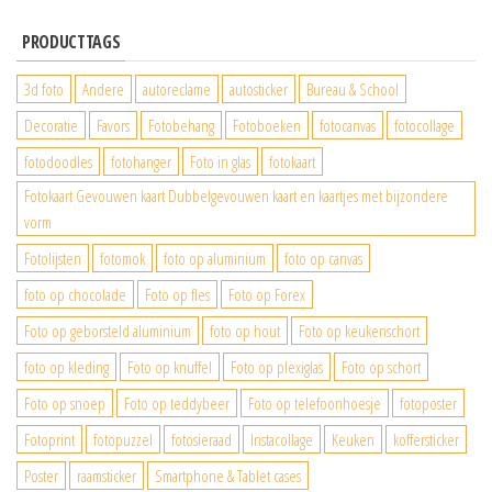
PRODUCTTAGS
3d foto
Andere
autoreclame
autosticker
Bureau & School
Decoratie
Favors
Fotobehang
Fotoboeken
fotocanvas
fotocollage
fotodoodles
fotohanger
Foto in glas
fotokaart
Fotokaart Gevouwen kaart Dubbelgevouwen kaart en kaartjes met bijzondere
vorm
Fotolijsten
fotomok
foto op aluminium
foto op canvas
foto op chocolade
Foto op fles
Foto op Forex
Foto op geborsteld aluminium
foto op hout
Foto op keukenschort
foto op kleding
Foto op knuffel
Foto op plexiglas
Foto op schort
Foto op snoep
Foto op teddybeer
Foto op telefoonhoesje
fotoposter
Fotoprint
fotopuzzel
fotosieraad
Instacollage
Keuken
koffersticker
Poster
raamsticker
Smartphone & Tablet cases