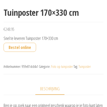
Tuinposter 170×330 cm
€
248.95
Snel te leveren Tuinposter 170×330 cm
Bestel online
Artikelnummer:
959e81dcbfa1
Categorie:
Foto op tuinposter
Tag:
Tuinposter
BESCHRIJVING
Ben je op zoek naar een origineel geschenk waarop je je foto kunt laten