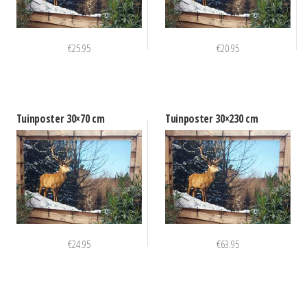
€
25.95
€
20.95
Tuinposter 30×70 cm
Tuinposter 30×230 cm
€
24.95
€
63.95