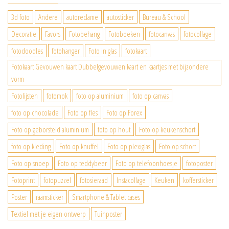
3d foto
Andere
autoreclame
autosticker
Bureau & School
Decoratie
Favors
Fotobehang
Fotoboeken
fotocanvas
fotocollage
fotodoodles
fotohanger
Foto in glas
fotokaart
Fotokaart Gevouwen kaart Dubbelgevouwen kaart en kaartjes met bijzondere
vorm
Fotolijsten
fotomok
foto op aluminium
foto op canvas
foto op chocolade
Foto op fles
Foto op Forex
Foto op geborsteld aluminium
foto op hout
Foto op keukenschort
foto op kleding
Foto op knuffel
Foto op plexiglas
Foto op schort
Foto op snoep
Foto op teddybeer
Foto op telefoonhoesje
fotoposter
Fotoprint
fotopuzzel
fotosieraad
Instacollage
Keuken
koffersticker
Poster
raamsticker
Smartphone & Tablet cases
Textiel met je eigen ontwerp
Tuinposter