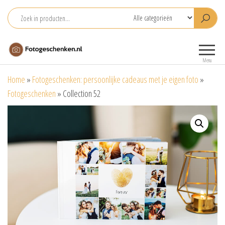
Ga
naar
de
Fotogeschenken.nl
De mooiste
inhoud
fotoproducten
Menu
voor je foto
Home
»
Fotogeschenken: persoonlijke cadeaus met je eigen foto
»
Fotogeschenken
»
Collection 52