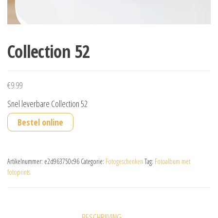
Collection 52
€
9.99
Snel leverbare Collection 52
Bestel online
Artikelnummer:
e2d963750c96
Categorie:
Fotogeschenken
Tag:
Fotoalbum met
fotoprints
BESCHRIJVING