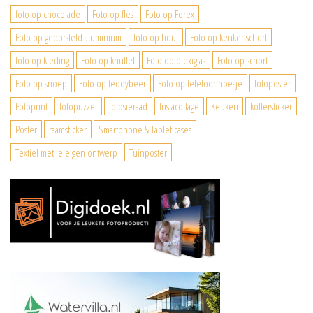
foto op chocolade
Foto op fles
Foto op Forex
Foto op geborsteld aluminium
foto op hout
Foto op keukenschort
foto op kleding
Foto op knuffel
Foto op plexiglas
Foto op schort
Foto op snoep
Foto op teddybeer
Foto op telefoonhoesje
fotoposter
Fotoprint
fotopuzzel
fotosieraad
Instacollage
Keuken
koffersticker
Poster
raamsticker
Smartphone & Tablet cases
Textiel met je eigen ontwerp
Tuinposter