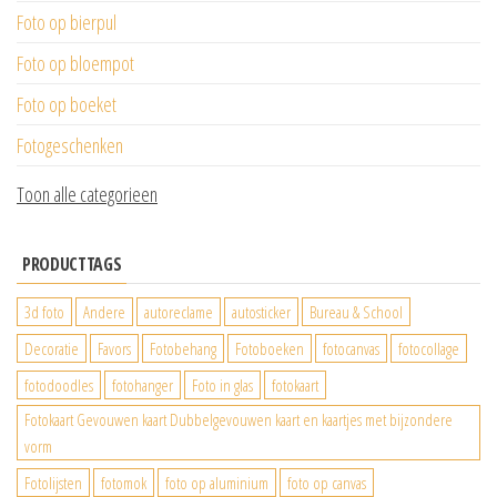
Foto op bierpul
Foto op bloempot
Foto op boeket
Fotogeschenken
Toon alle categorieen
PRODUCTTAGS
3d foto
Andere
autoreclame
autosticker
Bureau & School
Decoratie
Favors
Fotobehang
Fotoboeken
fotocanvas
fotocollage
fotodoodles
fotohanger
Foto in glas
fotokaart
Fotokaart Gevouwen kaart Dubbelgevouwen kaart en kaartjes met bijzondere
vorm
Fotolijsten
fotomok
foto op aluminium
foto op canvas