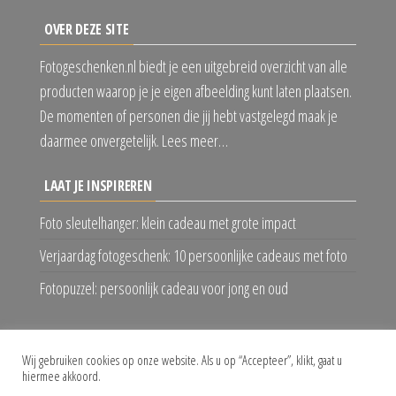
OVER DEZE SITE
Fotogeschenken.nl biedt je een uitgebreid overzicht van alle
producten waarop je je eigen afbeelding kunt laten plaatsen.
De momenten of personen die jij hebt vastgelegd maak je
daarmee onvergetelijk. Lees meer…
LAAT JE INSPIREREN
Foto sleutelhanger: klein cadeau met grote impact
Verjaardag fotogeschenk: 10 persoonlijke cadeaus met foto
Fotopuzzel: persoonlijk cadeau voor jong en oud
VOLG ONS
Wij gebruiken cookies op onze website. Als u op “Accepteer”, klikt, gaat u
hiermee akkoord.