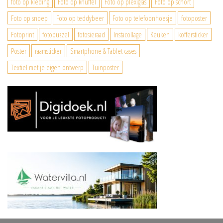
foto op kleding
Foto op knuffel
Foto op plexiglas
Foto op schort
Foto op snoep
Foto op teddybeer
Foto op telefoonhoesje
fotoposter
Fotoprint
fotopuzzel
fotosieraad
Instacollage
Keuken
koffersticker
Poster
raamsticker
Smartphone & Tablet cases
Textiel met je eigen ontwerp
Tuinposter