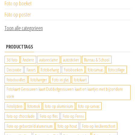
Foto op boeket
Foto op poster
Toon alle categorieen
PRODUCTTAGS
3d foto
Andere
autoreclame
autosticker
Bureau & School
Decoratie
Favors
Fotobehang
Fotoboeken
fotocanvas
fotocollage
fotodoodles
fotohanger
Foto in glas
fotokaart
Fotokaart Gevouwen kaart Dubbelgevouwen kaart en kaartjes met bijzondere
vorm
Fotolijsten
fotomok
foto op aluminium
foto op canvas
foto op chocolade
Foto op fles
Foto op Forex
Foto op geborsteld aluminium
foto op hout
Foto op keukenschort