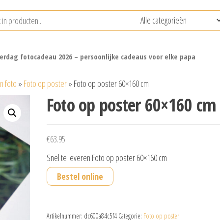
erdag fotocadeau 2026 – persoonlijke cadeaus voor elke papa
n foto
»
Foto op poster
»
Foto op poster 60×160 cm
Foto op poster 60×160 cm
€
63.95
Snel te leveren Foto op poster 60×160 cm
Bestel online
Artikelnummer:
dc600a84c5f4
Categorie:
Foto op poster