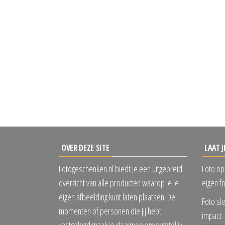
OVER DEZE SITE
LAAT J
Fotogeschenken.nl biedt je een uitgebreid
Foto op
overzicht van alle producten waarop je je
eigen f
eigen afbeelding kunt laten plaatsen. De
Foto sl
momenten of personen die jij hebt
impact