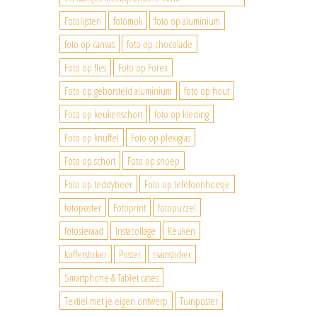
Fotolijsten
fotomok
foto op aluminium
foto op canvas
foto op chocolade
Foto op fles
Foto op Forex
Foto op geborsteld aluminium
foto op hout
Foto op keukenschort
foto op kleding
Foto op knuffel
Foto op plexiglas
Foto op schort
Foto op snoep
Foto op teddybeer
Foto op telefoonhoesje
fotoposter
Fotoprint
fotopuzzel
fotosieraad
Instacollage
Keuken
koffersticker
Poster
raamsticker
Smartphone & Tablet cases
Textiel met je eigen ontwerp
Tuinposter