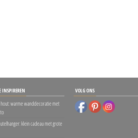
E INSPIREREN
VOLG ONS
 hout: warme wanddecoratie met
oto
eutelhanger: klein cadeau met grote