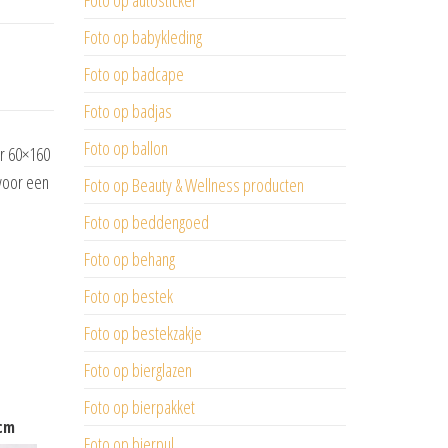
Foto op autosticker
Foto op babykleding
Foto op badcape
Foto op badjas
Foto op ballon
er 60×160
 voor een
Foto op Beauty & Wellness producten
Foto op beddengoed
Foto op behang
Foto op bestek
Foto op bestekzakje
Foto op bierglazen
Foto op bierpakket
 cm
Foto op bierpul