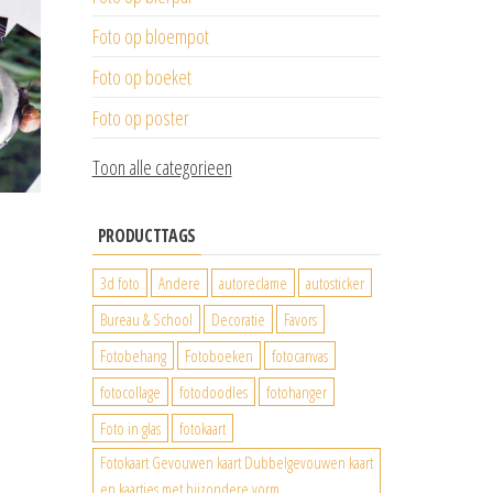
Foto op bloempot
Foto op boeket
Foto op poster
Toon alle categorieen
PRODUCTTAGS
3d foto
Andere
autoreclame
autosticker
Bureau & School
Decoratie
Favors
Fotobehang
Fotoboeken
fotocanvas
fotocollage
fotodoodles
fotohanger
Foto in glas
fotokaart
Fotokaart Gevouwen kaart Dubbelgevouwen kaart
en kaartjes met bijzondere vorm