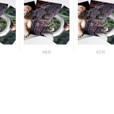
€
46.95
€
23.95