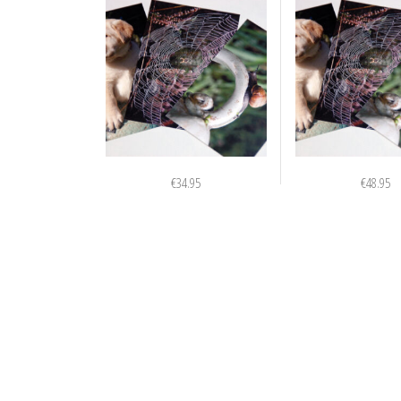
€
34.95
€
48.95