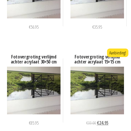
€
56.95
€
35.95
Aanbieding!
Fotovergroting verlijmd
Fotovergroting verlijmd
achter acrylaat 30×50 cm
achter acrylaat 15×15 cm
Oorspronkelijke
Huidige
€
85.95
€
33.00
€
24.95
prijs
prijs