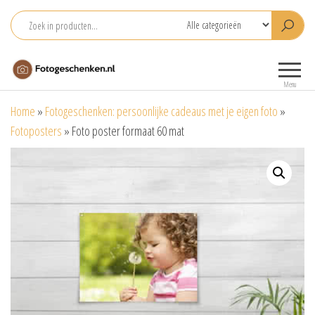
Ga
naar
de
Fotogeschenken.nl
De mooiste
inhoud
fotoproducten
Menu
voor je foto
Home
»
Fotogeschenken: persoonlijke cadeaus met je eigen foto
»
Fotoposters
»
Foto poster formaat 60 mat