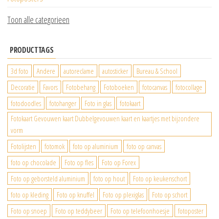
Toon alle categorieen
PRODUCTTAGS
3d foto
Andere
autoreclame
autosticker
Bureau & School
Decoratie
Favors
Fotobehang
Fotoboeken
fotocanvas
fotocollage
fotodoodles
fotohanger
Foto in glas
fotokaart
Fotokaart Gevouwen kaart Dubbelgevouwen kaart en kaartjes met bijzondere
vorm
Fotolijsten
fotomok
foto op aluminium
foto op canvas
foto op chocolade
Foto op fles
Foto op Forex
Foto op geborsteld aluminium
foto op hout
Foto op keukenschort
foto op kleding
Foto op knuffel
Foto op plexiglas
Foto op schort
Foto op snoep
Foto op teddybeer
Foto op telefoonhoesje
fotoposter