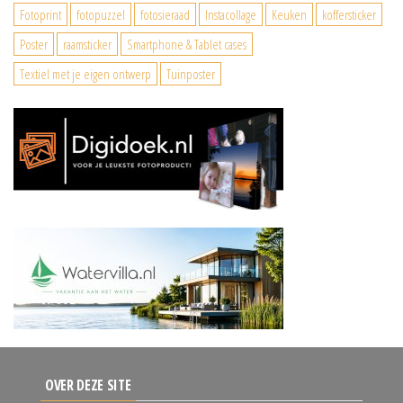
Fotoprint
fotopuzzel
fotosieraad
Instacollage
Keuken
koffersticker
Poster
raamsticker
Smartphone & Tablet cases
Textiel met je eigen ontwerp
Tuinposter
OVER DEZE SITE