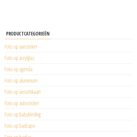
was:
is:
€33.00.
€24.95.
PRODUCTCATEGORIEËN
Foto op aansteker
Foto op acrylglas
Foto op agenda
Foto op aluminium
Foto op ansichtkaart
Foto op autosticker
Foto op babykleding
Foto op badcape