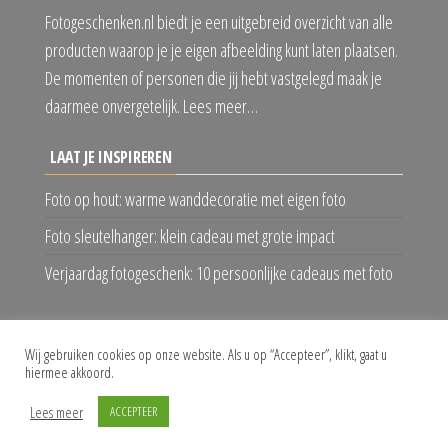
Fotogeschenken.nl biedt je een uitgebreid overzicht van alle
producten waarop je je eigen afbeelding kunt laten plaatsen.
De momenten of personen die jij hebt vastgelegd maak je
daarmee onvergetelijk. Lees meer…
LAAT JE INSPIREREN
Foto op hout: warme wanddecoratie met eigen foto
Foto sleutelhanger: klein cadeau met grote impact
Verjaardag fotogeschenk: 10 persoonlijke cadeaus met foto
VOLG ONS
Wij gebruiken cookies op onze website. Als u op “Accepteer”, klikt, gaat u
hiermee akkoord.
Lees meer
ACCEPTEER