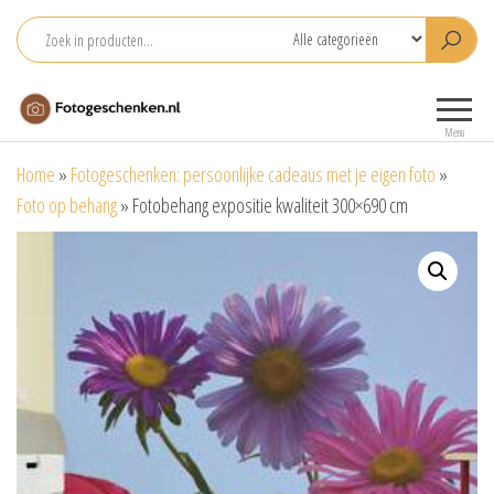
Ga
naar
de
Fotogeschenken.nl
De mooiste
inhoud
fotoproducten
Menu
voor je foto
Home
»
Fotogeschenken: persoonlijke cadeaus met je eigen foto
»
Foto op behang
»
Fotobehang expositie kwaliteit 300×690 cm