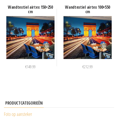
Wandtextiel airtex 150×250
Wandtextiel airtex 100×550
cm
cm
€
149.99
€
212.99
PRODUCTCATEGORIEËN
Foto op aansteker