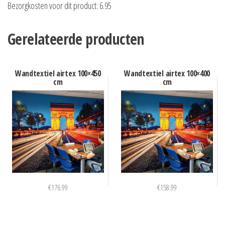
Bezorgkosten voor dit product: 6.95
Gerelateerde producten
Wandtextiel airtex 100×450
Wandtextiel airtex 100×400
cm
cm
€
176.99
€
158.99