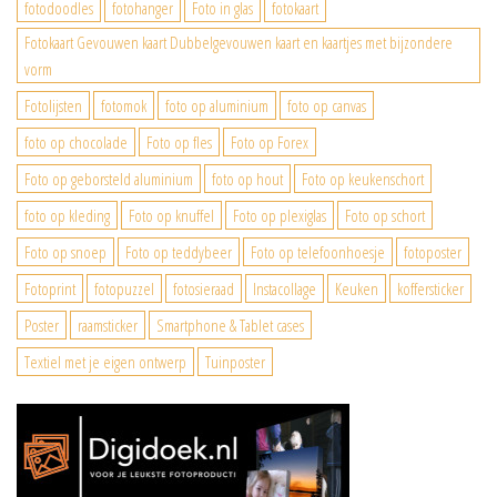
fotodoodles
fotohanger
Foto in glas
fotokaart
Fotokaart Gevouwen kaart Dubbelgevouwen kaart en kaartjes met bijzondere
vorm
Fotolijsten
fotomok
foto op aluminium
foto op canvas
foto op chocolade
Foto op fles
Foto op Forex
Foto op geborsteld aluminium
foto op hout
Foto op keukenschort
foto op kleding
Foto op knuffel
Foto op plexiglas
Foto op schort
Foto op snoep
Foto op teddybeer
Foto op telefoonhoesje
fotoposter
Fotoprint
fotopuzzel
fotosieraad
Instacollage
Keuken
koffersticker
Poster
raamsticker
Smartphone & Tablet cases
Textiel met je eigen ontwerp
Tuinposter