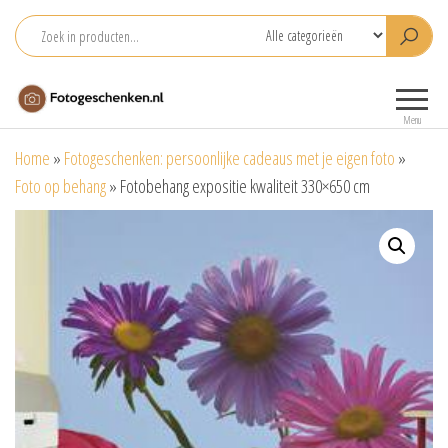
Ga
naar
de
Fotogeschenken.nl
De mooiste
inhoud
fotoproducten
Menu
voor je foto
Home
»
Fotogeschenken: persoonlijke cadeaus met je eigen foto
»
Foto op behang
»
Fotobehang expositie kwaliteit 330×650 cm