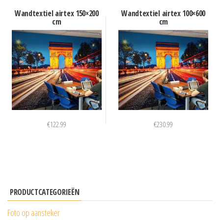
Wandtextiel airtex 150×200
Wandtextiel airtex 100×600
cm
cm
€
122.99
€
230.99
PRODUCTCATEGORIEËN
Foto op aansteker