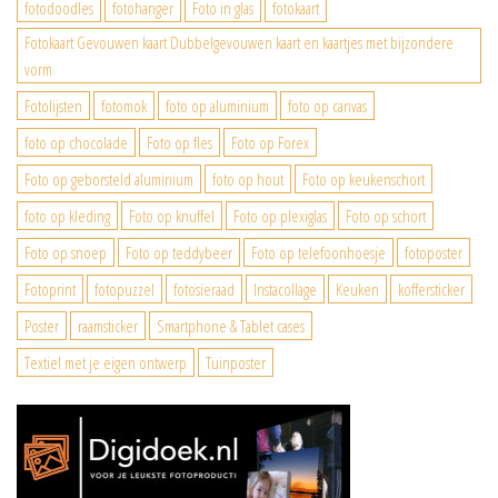
fotodoodles
fotohanger
Foto in glas
fotokaart
Fotokaart Gevouwen kaart Dubbelgevouwen kaart en kaartjes met bijzondere
vorm
Fotolijsten
fotomok
foto op aluminium
foto op canvas
foto op chocolade
Foto op fles
Foto op Forex
Foto op geborsteld aluminium
foto op hout
Foto op keukenschort
foto op kleding
Foto op knuffel
Foto op plexiglas
Foto op schort
Foto op snoep
Foto op teddybeer
Foto op telefoonhoesje
fotoposter
Fotoprint
fotopuzzel
fotosieraad
Instacollage
Keuken
koffersticker
Poster
raamsticker
Smartphone & Tablet cases
Textiel met je eigen ontwerp
Tuinposter