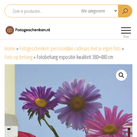
Ga
naar
de
Fotogeschenken.nl
De mooiste
inhoud
fotoproducten
Menu
voor je foto
Home
»
Fotogeschenken: persoonlijke cadeaus met je eigen foto
»
Foto op behang
»
Fotobehang expositie kwaliteit 380×480 cm