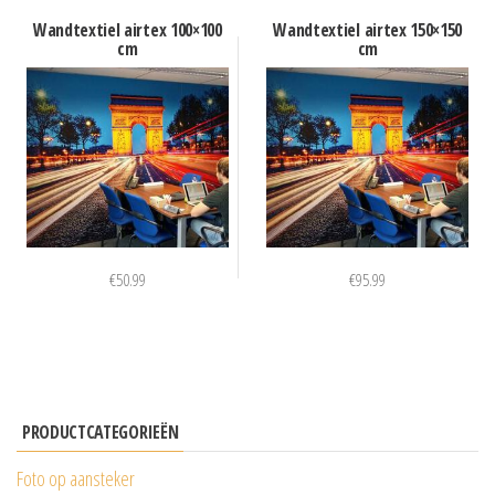
Wandtextiel airtex 100×100
Wandtextiel airtex 150×150
cm
cm
€
50.99
€
95.99
PRODUCTCATEGORIEËN
Foto op aansteker