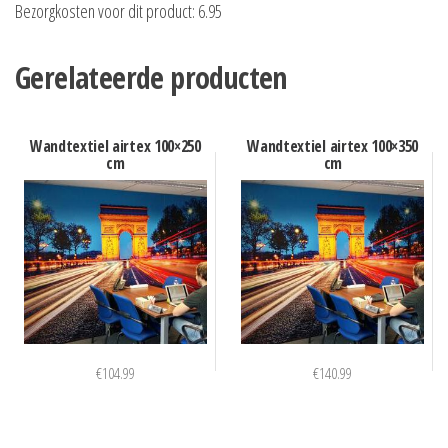
Bezorgkosten voor dit product: 6.95
Gerelateerde producten
Wandtextiel airtex 100×250
Wandtextiel airtex 100×350
cm
cm
€
104.99
€
140.99