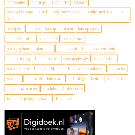
fotodoodles
fotohanger
Foto in glas
fotokaart
Fotokaart Gevouwen kaart Dubbelgevouwen kaart en kaartjes met bijzondere
vorm
Fotolijsten
fotomok
foto op aluminium
foto op canvas
foto op chocolade
Foto op fles
Foto op Forex
Foto op geborsteld aluminium
foto op hout
Foto op keukenschort
foto op kleding
Foto op knuffel
Foto op plexiglas
Foto op schort
Foto op snoep
Foto op teddybeer
Foto op telefoonhoesje
fotoposter
Fotoprint
fotopuzzel
fotosieraad
Instacollage
Keuken
koffersticker
Poster
raamsticker
Smartphone & Tablet cases
Textiel met je eigen ontwerp
Tuinposter