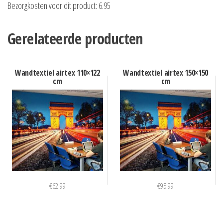
Bezorgkosten voor dit product: 6.95
Gerelateerde producten
Wandtextiel airtex 110×122
Wandtextiel airtex 150×150
cm
cm
€
62.99
€
95.99