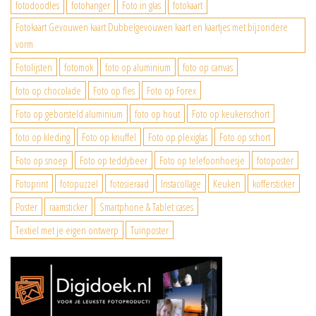
fotodoodles
fotohanger
Foto in glas
fotokaart
Fotokaart Gevouwen kaart Dubbelgevouwen kaart en kaartjes met bijzondere
vorm
Fotolijsten
fotomok
foto op aluminium
foto op canvas
foto op chocolade
Foto op fles
Foto op Forex
Foto op geborsteld aluminium
foto op hout
Foto op keukenschort
foto op kleding
Foto op knuffel
Foto op plexiglas
Foto op schort
Foto op snoep
Foto op teddybeer
Foto op telefoonhoesje
fotoposter
Fotoprint
fotopuzzel
fotosieraad
Instacollage
Keuken
koffersticker
Poster
raamsticker
Smartphone & Tablet cases
Textiel met je eigen ontwerp
Tuinposter