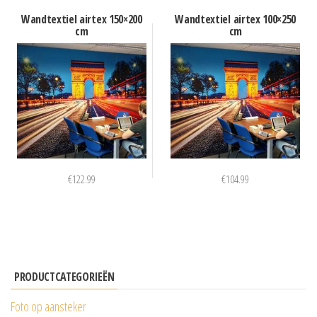
Wandtextiel airtex 150×200
Wandtextiel airtex 100×250
cm
cm
€
122.99
€
104.99
PRODUCTCATEGORIEËN
Foto op aansteker