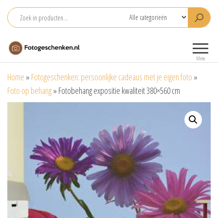
Ga
naar
de
Fotogeschenken.nl
De mooiste
inhoud
fotoproducten
Menu
voor je foto
Home
»
Fotogeschenken: persoonlijke cadeaus met je eigen foto
»
Foto op behang
»
Fotobehang expositie kwaliteit 380×560 cm