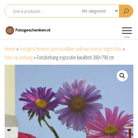
Ga
naar
de
Fotogeschenken.nl
De mooiste
inhoud
fotoproducten
Menu
voor je foto
Home
»
Fotogeschenken: persoonlijke cadeaus met je eigen foto
»
Foto op behang
»
Fotobehang expositie kwaliteit 380×790 cm