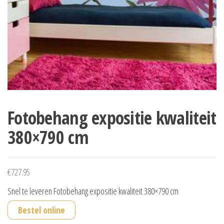
Fotobehang expositie kwaliteit
380×790 cm
€
727.95
Snel te leveren Fotobehang expositie kwaliteit 380×790 cm
Bestel online