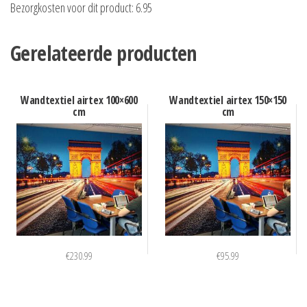
Bezorgkosten voor dit product: 6.95
Gerelateerde producten
Wandtextiel airtex 100×600
Wandtextiel airtex 150×150
cm
cm
€
230.99
€
95.99