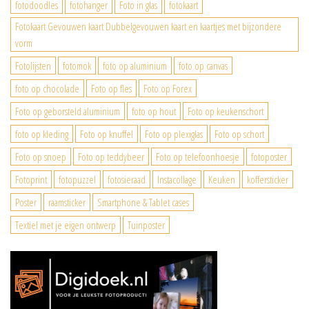
fotodoodles
fotohanger
Foto in glas
fotokaart
Fotokaart Gevouwen kaart Dubbelgevouwen kaart en kaartjes met bijzondere
vorm
Fotolijsten
fotomok
foto op aluminium
foto op canvas
foto op chocolade
Foto op fles
Foto op Forex
Foto op geborsteld aluminium
foto op hout
Foto op keukenschort
foto op kleding
Foto op knuffel
Foto op plexiglas
Foto op schort
Foto op snoep
Foto op teddybeer
Foto op telefoonhoesje
fotoposter
Fotoprint
fotopuzzel
fotosieraad
Instacollage
Keuken
koffersticker
Poster
raamsticker
Smartphone & Tablet cases
Textiel met je eigen ontwerp
Tuinposter