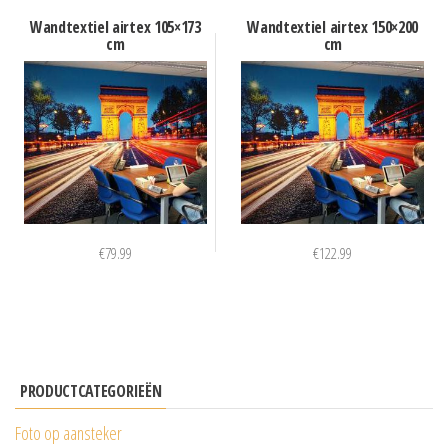
Wandtextiel airtex 105×173
Wandtextiel airtex 150×200
cm
cm
€
79.99
€
122.99
PRODUCTCATEGORIEËN
Foto op aansteker