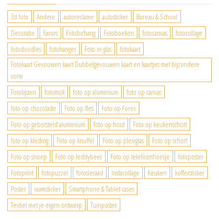
3d foto
Andere
autoreclame
autosticker
Bureau & School
Decoratie
Favors
Fotobehang
Fotoboeken
fotocanvas
fotocollage
fotodoodles
fotohanger
Foto in glas
fotokaart
Fotokaart Gevouwen kaart Dubbelgevouwen kaart en kaartjes met bijzondere
vorm
Fotolijsten
fotomok
foto op aluminium
foto op canvas
foto op chocolade
Foto op fles
Foto op Forex
Foto op geborsteld aluminium
foto op hout
Foto op keukenschort
foto op kleding
Foto op knuffel
Foto op plexiglas
Foto op schort
Foto op snoep
Foto op teddybeer
Foto op telefoonhoesje
fotoposter
Fotoprint
fotopuzzel
fotosieraad
Instacollage
Keuken
koffersticker
Poster
raamsticker
Smartphone & Tablet cases
Textiel met je eigen ontwerp
Tuinposter