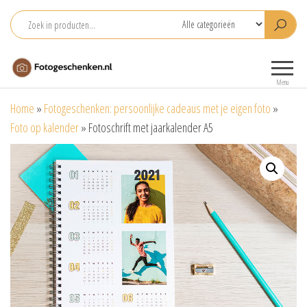
Ga
naar
de
Fotogeschenken.nl
De mooiste
inhoud
fotoproducten
Menu
voor je foto
Home
»
Fotogeschenken: persoonlijke cadeaus met je eigen foto
»
Foto op kalender
»
Fotoschrift met jaarkalender A5