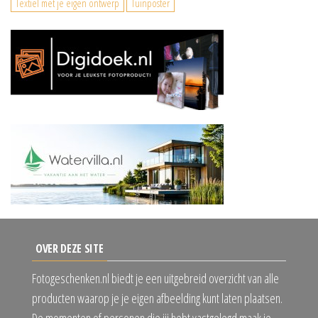
Textiel met je eigen ontwerp
Tuinposter
OVER DEZE SITE
Fotogeschenken.nl biedt je een uitgebreid overzicht van alle
producten waarop je je eigen afbeelding kunt laten plaatsen.
De momenten of personen die jij hebt vastgelegd maak je