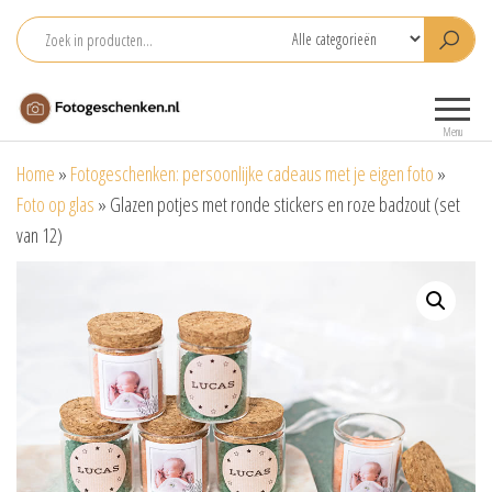
Ga
naar
de
Fotogeschenken.nl
De mooiste
inhoud
fotoproducten
Menu
voor je foto
Home
»
Fotogeschenken: persoonlijke cadeaus met je eigen foto
»
Foto op glas
»
Glazen potjes met ronde stickers en roze badzout (set
van 12)