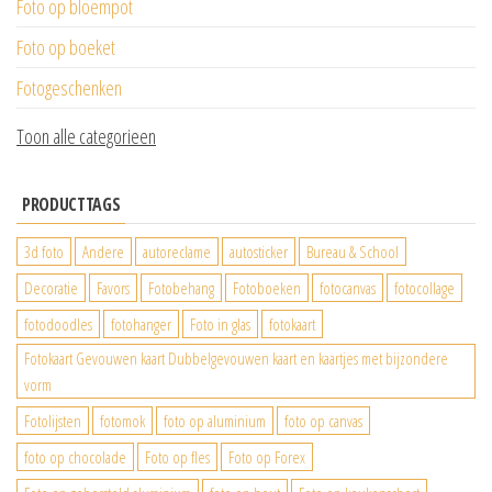
Foto op bloempot
Foto op boeket
Fotogeschenken
Toon alle categorieen
PRODUCTTAGS
3d foto
Andere
autoreclame
autosticker
Bureau & School
Decoratie
Favors
Fotobehang
Fotoboeken
fotocanvas
fotocollage
fotodoodles
fotohanger
Foto in glas
fotokaart
Fotokaart Gevouwen kaart Dubbelgevouwen kaart en kaartjes met bijzondere
vorm
Fotolijsten
fotomok
foto op aluminium
foto op canvas
foto op chocolade
Foto op fles
Foto op Forex