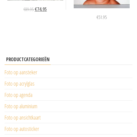
Oorspronkelijke
Huidige
€
89.95
€
74.95
prijs
prijs
€
51.95
was:
is:
€89.95.
€74.95.
PRODUCTCATEGORIEËN
Foto op aansteker
Foto op acrylglas
Foto op agenda
Foto op aluminium
Foto op ansichtkaart
Foto op autosticker