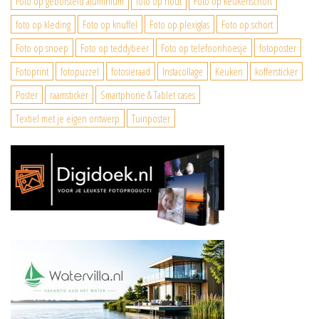
Foto op geborsteld aluminium
foto op hout
Foto op keukenschort
foto op kleding
Foto op knuffel
Foto op plexiglas
Foto op schort
Foto op snoep
Foto op teddybeer
Foto op telefoonhoesje
fotoposter
Fotoprint
fotopuzzel
fotosieraad
Instacollage
Keuken
koffersticker
Poster
raamsticker
Smartphone & Tablet cases
Textiel met je eigen ontwerp
Tuinposter