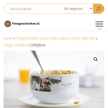
Ga
naar
de
Fotogeschenken.nl
De mooiste
inhoud
fotoproducten
Menu
voor je foto
Home
»
Fotogeschenken: persoonlijke cadeaus met je eigen foto
»
Fotogeschenken
»
Ontbijtkom