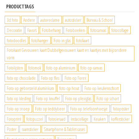
PRODUCTTAGS
3d foto
Andere
autoreclame
autosticker
Bureau & School
Decoratie
Favors
Fotobehang
Fotoboeken
fotocanvas
fotocollage
fotodoodles
fotohanger
Foto in glas
fotokaart
Fotokaart Gevouwen kaart Dubbelgevouwen kaart en kaartjes met bijzondere
vorm
Fotolijsten
fotomok
foto op aluminium
foto op canvas
foto op chocolade
Foto op fles
Foto op Forex
Foto op geborsteld aluminium
foto op hout
Foto op keukenschort
foto op kleding
Foto op knuffel
Foto op plexiglas
Foto op schort
Foto op snoep
Foto op teddybeer
Foto op telefoonhoesje
fotoposter
Fotoprint
fotopuzzel
fotosieraad
Instacollage
Keuken
koffersticker
Poster
raamsticker
Smartphone & Tablet cases