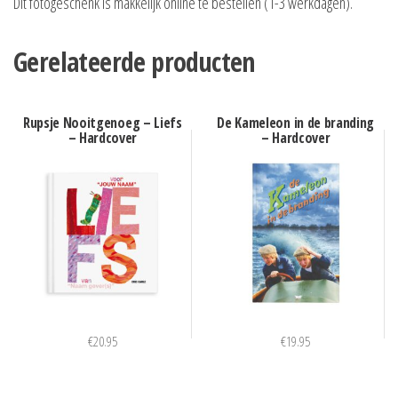
Dit fotogeschenk is makkelijk online te bestellen (1-3 werkdagen).
Gerelateerde producten
Rupsje Nooitgenoeg – Liefs
De Kameleon in de branding
– Hardcover
– Hardcover
€
20.95
€
19.95