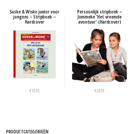
Suske & Wiske junior voor
Persoonlijk stripboek –
jongens – Stripboek –
Jommeke 'Het vreemde
Hardcover
avontuur' (Hardcover)
€
19.95
€
24.99
PRODUCTCATEGORIEËN