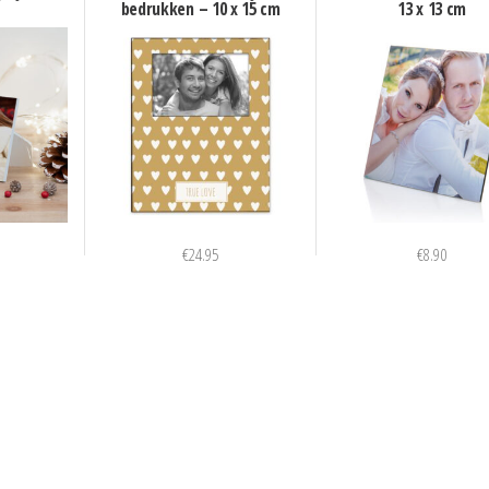
bedrukken – 10 x 15 cm
13 x 13 cm
€
24.95
€
8.90