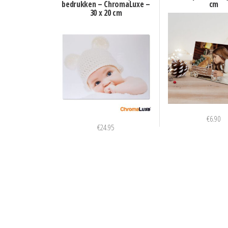
bedrukken – ChromaLuxe –
cm
30 x 20 cm
€
6.90
€
24.95