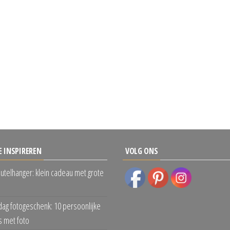
E INSPIREREN
VOLG ONS
eutelhanger: klein cadeau met grote
dag fotogeschenk: 10 persoonlijke
 met foto