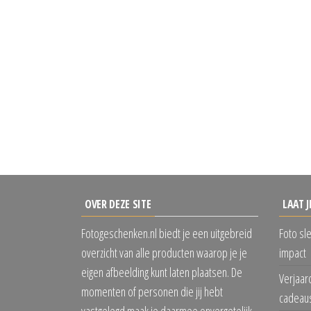
OVER DEZE SITE
LAAT J
Fotogeschenken.nl biedt je een uitgebreid
Foto sl
overzicht van alle producten waarop je je
impact
eigen afbeelding kunt laten plaatsen. De
Verjaar
momenten of personen die jij hebt
cadeaus