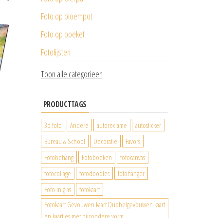
Foto op bloempot
Foto op boeket
Fotolijsten
Toon alle categorieen
PRODUCTTAGS
3d foto
Andere
autoreclame
autosticker
Bureau & School
Decoratie
Favors
Fotobehang
Fotoboeken
fotocanvas
fotocollage
fotodoodles
fotohanger
Foto in glas
fotokaart
Fotokaart Gevouwen kaart Dubbelgevouwen kaart
en kaartjes met bijzondere vorm