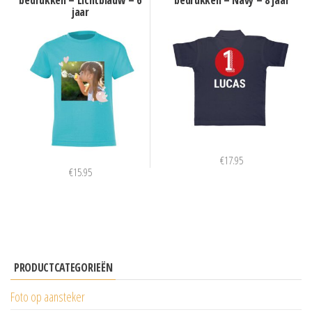
bedrukken – Lichtblauw – 6
bedrukken – Navy – 8 jaar
jaar
€
17.95
€
15.95
PRODUCTCATEGORIEËN
Foto op aansteker