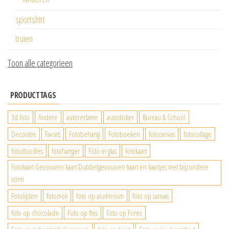
sportshirt
truien
Toon alle categorieen
PRODUCTTAGS
3d foto
Andere
autoreclame
autosticker
Bureau & School
Decoratie
Favors
Fotobehang
Fotoboeken
fotocanvas
fotocollage
fotodoodles
fotohanger
Foto in glas
fotokaart
Fotokaart Gevouwen kaart Dubbelgevouwen kaart en kaartjes met bijzondere
vorm
Fotolijsten
fotomok
foto op aluminium
foto op canvas
foto op chocolade
Foto op fles
Foto op Forex