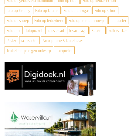
Foto op geborsteld aluminium
foto op hout
Foto op keukenschort
foto op kleding
Foto op knuffel
Foto op plexiglas
Foto op schort
Foto op snoep
Foto op teddybeer
Foto op telefoonhoesje
fotoposter
Fotoprint
fotopuzzel
fotosieraad
Instacollage
Keuken
koffersticker
Poster
raamsticker
Smartphone & Tablet cases
Textiel met je eigen ontwerp
Tuinposter