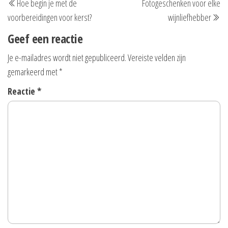
Hoe begin je met de
Fotogeschenken voor elke
navigatie
bericht
be
voorbereidingen voor kerst?
wijnliefhebber
Geef een reactie
Je e-mailadres wordt niet gepubliceerd.
Vereiste velden zijn
gemarkeerd met
*
Reactie
*