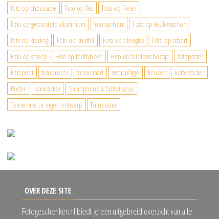
foto op chocolade
Foto op fles
Foto op Forex
Foto op geborsteld aluminium
foto op hout
Foto op keukenschort
foto op kleding
Foto op knuffel
Foto op plexiglas
Foto op schort
Foto op snoep
Foto op teddybeer
Foto op telefoonhoesje
fotoposter
Fotoprint
fotopuzzel
fotosieraad
Instacollage
Keuken
koffersticker
Poster
raamsticker
Smartphone & Tablet cases
Textiel met je eigen ontwerp
Tuinposter
OVER DEZE SITE
Fotogeschenken.nl biedt je een uitgebreid overzicht van alle