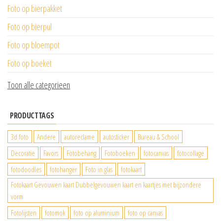
Foto op bierpakket
Foto op bierpul
Foto op bloempot
Foto op boeket
Toon alle categorieen
PRODUCTTAGS
3d foto
Andere
autoreclame
autosticker
Bureau & School
Decoratie
Favors
Fotobehang
Fotoboeken
fotocanvas
fotocollage
fotodoodles
fotohanger
Foto in glas
fotokaart
Fotokaart Gevouwen kaart Dubbelgevouwen kaart en kaartjes met bijzondere
vorm
Fotolijsten
fotomok
foto op aluminium
foto op canvas