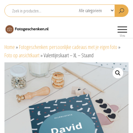
Ga
naar
de
Fotogeschenken.nl
De mooiste
inhoud
fotoproducten
Menu
voor je foto
Home
»
Fotogeschenken: persoonlijke cadeaus met je eigen foto
»
Foto op ansichtkaart
»
Valentijnskaart – XL – Staand