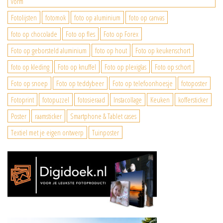
vorm
Fotolijsten
fotomok
foto op aluminium
foto op canvas
foto op chocolade
Foto op fles
Foto op Forex
Foto op geborsteld aluminium
foto op hout
Foto op keukenschort
foto op kleding
Foto op knuffel
Foto op plexiglas
Foto op schort
Foto op snoep
Foto op teddybeer
Foto op telefoonhoesje
fotoposter
Fotoprint
fotopuzzel
fotosieraad
Instacollage
Keuken
koffersticker
Poster
raamsticker
Smartphone & Tablet cases
Textiel met je eigen ontwerp
Tuinposter