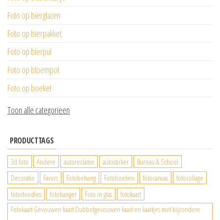
Foto op bierglazen
Foto op bierpakket
Foto op bierpul
Foto op bloempot
Foto op boeket
Toon alle categorieen
PRODUCTTAGS
3d foto
Andere
autoreclame
autosticker
Bureau & School
Decoratie
Favors
Fotobehang
Fotoboeken
fotocanvas
fotocollage
fotodoodles
fotohanger
Foto in glas
fotokaart
Fotokaart Gevouwen kaart Dubbelgevouwen kaart en kaartjes met bijzondere