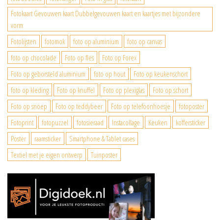
Fotokaart Gevouwen kaart Dubbelgevouwen kaart en kaartjes met bijzondere
vorm
Fotolijsten
fotomok
foto op aluminium
foto op canvas
foto op chocolade
Foto op fles
Foto op Forex
Foto op geborsteld aluminium
foto op hout
Foto op keukenschort
foto op kleding
Foto op knuffel
Foto op plexiglas
Foto op schort
Foto op snoep
Foto op teddybeer
Foto op telefoonhoesje
fotoposter
Fotoprint
fotopuzzel
fotosieraad
Instacollage
Keuken
koffersticker
Poster
raamsticker
Smartphone & Tablet cases
Textiel met je eigen ontwerp
Tuinposter