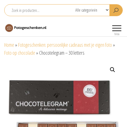
Ga
naar
de
Fotogeschenken.nl
De mooiste
inhoud
fotoproducten
Menu
voor je foto
Home
»
Fotogeschenken: persoonlijke cadeaus met je eigen foto
»
Foto op chocolade
»
Chocotelegram – 30 letters