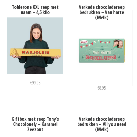
Toblerone XXL reep met
Verkade chocoladereep
naam – 4,5 kilo
bedrukken – Van harte
(Melk)
€
99.95
€
8.95
Giftbox met reep Tony's
Verkade chocoladereep
Chocolonely – Karamel
bedrukken – All you need
Zeezout
(Melk)