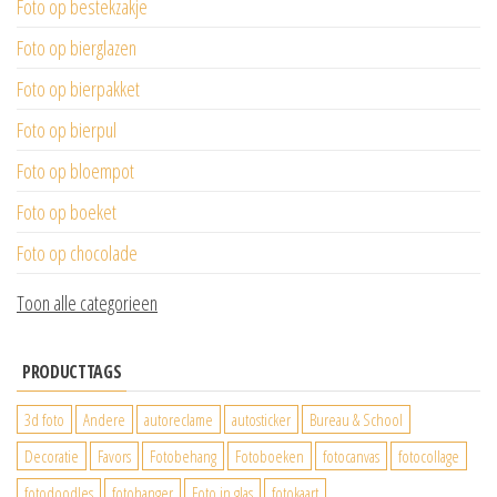
Foto op bestekzakje
Foto op bierglazen
Foto op bierpakket
Foto op bierpul
Foto op bloempot
Foto op boeket
Foto op chocolade
Toon alle categorieen
PRODUCTTAGS
3d foto
Andere
autoreclame
autosticker
Bureau & School
Decoratie
Favors
Fotobehang
Fotoboeken
fotocanvas
fotocollage
fotodoodles
fotohanger
Foto in glas
fotokaart