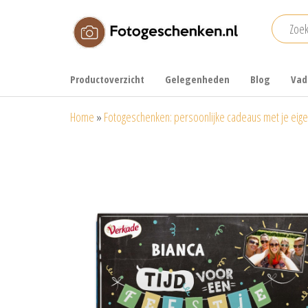
Ga
naar
de
Fotogeschenken.nl
De mooiste
inhoud
fotoproducten
Productoverzicht
Gelegenheden
Blog
Vad
voor je foto
Home
»
Fotogeschenken: persoonlijke cadeaus met je eige