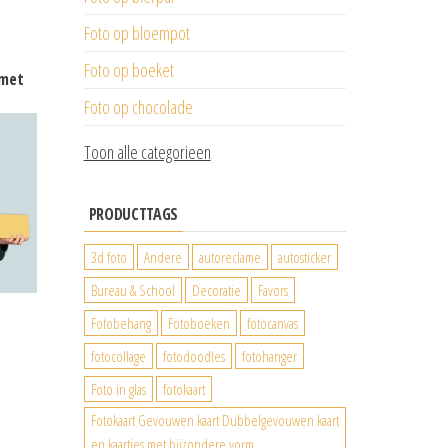
Foto op bloempot
Foto op boeket
 met
Foto op chocolade
Toon alle categorieen
PRODUCTTAGS
3d foto
Andere
autoreclame
autosticker
Bureau & School
Decoratie
Favors
Fotobehang
Fotoboeken
fotocanvas
fotocollage
fotodoodles
fotohanger
Foto in glas
fotokaart
Fotokaart Gevouwen kaart Dubbelgevouwen kaart
en kaartjes met bijzondere vorm