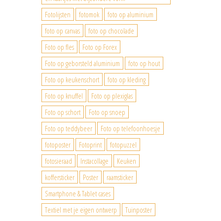
Fotolijsten
fotomok
foto op aluminium
foto op canvas
foto op chocolade
Foto op fles
Foto op Forex
Foto op geborsteld aluminium
foto op hout
Foto op keukenschort
foto op kleding
Foto op knuffel
Foto op plexiglas
Foto op schort
Foto op snoep
Foto op teddybeer
Foto op telefoonhoesje
fotoposter
Fotoprint
fotopuzzel
fotosieraad
Instacollage
Keuken
koffersticker
Poster
raamsticker
Smartphone & Tablet cases
Textiel met je eigen ontwerp
Tuinposter