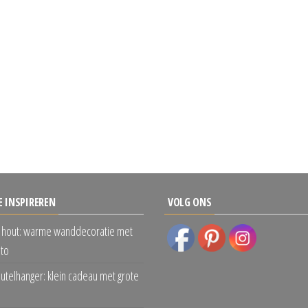
E INSPIREREN
VOLG ONS
 hout: warme wanddecoratie met
oto
eutelhanger: klein cadeau met grote