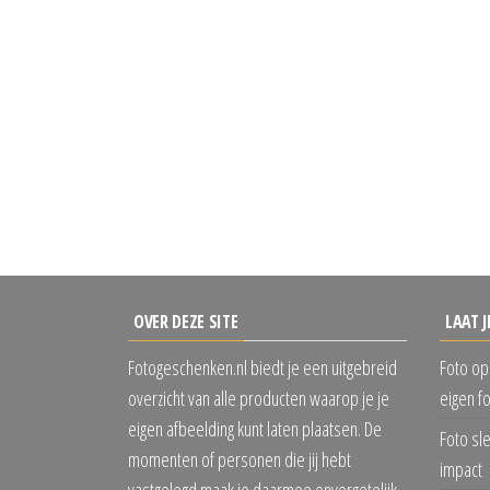
OVER DEZE SITE
LAAT J
Fotogeschenken.nl biedt je een uitgebreid
Foto op
overzicht van alle producten waarop je je
eigen f
eigen afbeelding kunt laten plaatsen. De
Foto sl
momenten of personen die jij hebt
impact