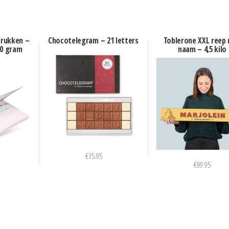
drukken –
Chocotelegram – 21 letters
Toblerone XXL reep
10 gram
naam – 4,5 kilo
€
15.95
€
99.95