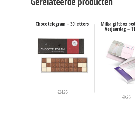
Gerelateerde producten
Chocotelegram – 30 letters
Milka giftbox be
Verjaardag – 1
€
24.95
€
9.95