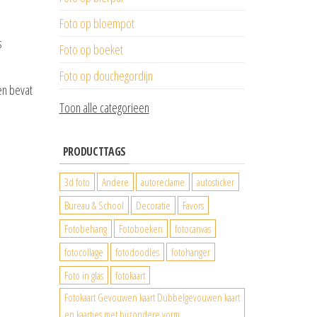
Foto op bloempot
s
Foto op boeket
Foto op douchegordijn
en bevat
Toon alle categorieen
PRODUCTTAGS
3d foto
Andere
autoreclame
autosticker
Bureau & School
Decoratie
Favors
Fotobehang
Fotoboeken
fotocanvas
fotocollage
fotodoodles
fotohanger
Foto in glas
fotokaart
Fotokaart Gevouwen kaart Dubbelgevouwen kaart
en kaartjes met bijzondere vorm