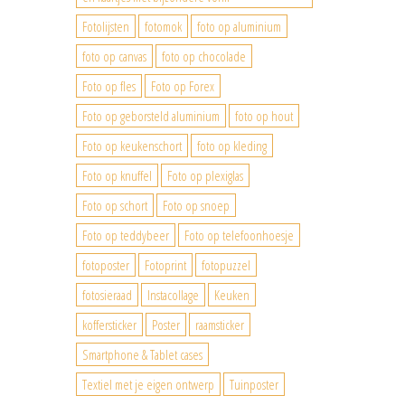
Fotolijsten
fotomok
foto op aluminium
foto op canvas
foto op chocolade
Foto op fles
Foto op Forex
Foto op geborsteld aluminium
foto op hout
Foto op keukenschort
foto op kleding
Foto op knuffel
Foto op plexiglas
Foto op schort
Foto op snoep
Foto op teddybeer
Foto op telefoonhoesje
fotoposter
Fotoprint
fotopuzzel
fotosieraad
Instacollage
Keuken
koffersticker
Poster
raamsticker
Smartphone & Tablet cases
Textiel met je eigen ontwerp
Tuinposter