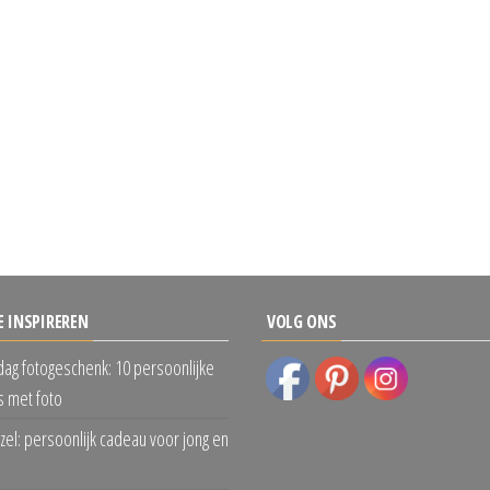
E INSPIREREN
VOLG ONS
dag fotogeschenk: 10 persoonlijke
 met foto
zel: persoonlijk cadeau voor jong en