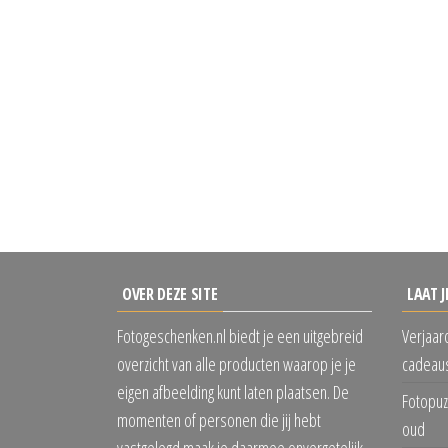
OVER DEZE SITE
LAAT J
Fotogeschenken.nl biedt je een uitgebreid
Verjaar
overzicht van alle producten waarop je je
cadeaus
eigen afbeelding kunt laten plaatsen. De
Fotopuz
momenten of personen die jij hebt
oud