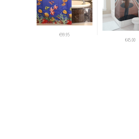
€
99.95
€
45.00