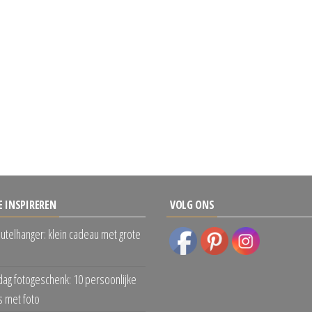
E INSPIREREN
VOLG ONS
eutelhanger: klein cadeau met grote
dag fotogeschenk: 10 persoonlijke
 met foto