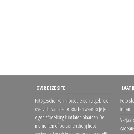
OVER DEZE SITE
LAAT J
Fotogeschenken.nl biedt je een uitgebreid
Foto sl
overzicht van alle producten waarop je je
impact
eigen afbeelding kunt laten plaatsen. De
Verjaar
momenten of personen die jij hebt
cadeaus