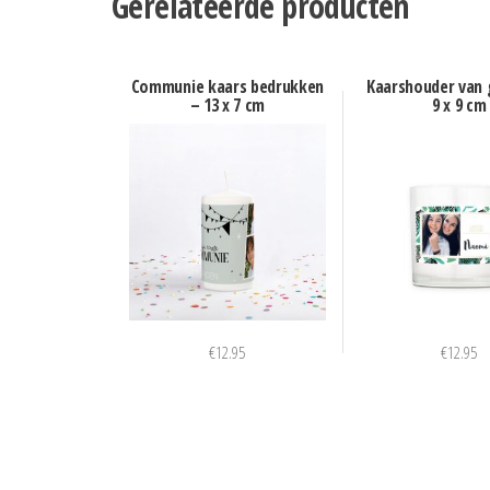
Gerelateerde producten
Communie kaars bedrukken
Kaarshouder van g
– 13 x 7 cm
9 x 9 cm
€
12.95
€
12.95