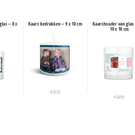
las – 8 x
Kaars bedrukken – 9 x 10 cm
Kaarshouder van glas 
10 x 10 cm
€
16.95
€
14.95