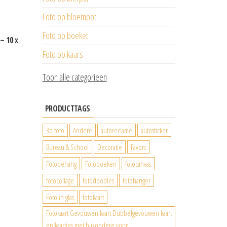
Foto op bloempot
Foto op boeket
– 10 x
Foto op kaars
Toon alle categorieen
PRODUCTTAGS
3d foto
Andere
autoreclame
autosticker
Bureau & School
Decoratie
Favors
Fotobehang
Fotoboeken
fotocanvas
fotocollage
fotodoodles
fotohanger
Foto in glas
fotokaart
Fotokaart Gevouwen kaart Dubbelgevouwen kaart
en kaartjes met bijzondere vorm