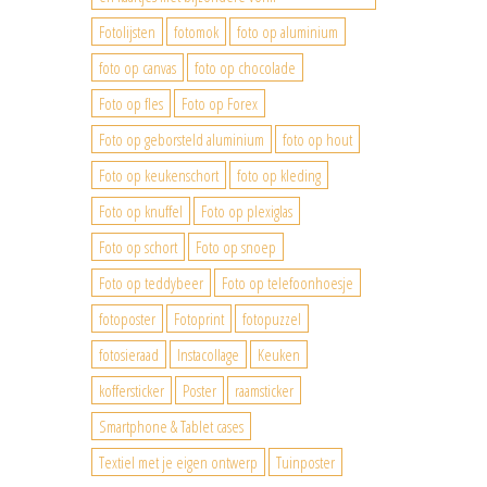
Fotolijsten
fotomok
foto op aluminium
foto op canvas
foto op chocolade
Foto op fles
Foto op Forex
Foto op geborsteld aluminium
foto op hout
Foto op keukenschort
foto op kleding
Foto op knuffel
Foto op plexiglas
Foto op schort
Foto op snoep
Foto op teddybeer
Foto op telefoonhoesje
fotoposter
Fotoprint
fotopuzzel
fotosieraad
Instacollage
Keuken
koffersticker
Poster
raamsticker
Smartphone & Tablet cases
Textiel met je eigen ontwerp
Tuinposter