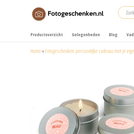
Ga
naar
de
Fotogeschenken.nl
De mooiste
inhoud
fotoproducten
Productoverzicht
Gelegenheden
Blog
Vad
voor je foto
Home
»
Fotogeschenken: persoonlijke cadeaus met je eige