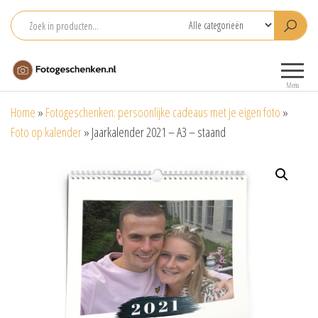
Ga
naar
de
Fotogeschenken.nl
De mooiste
inhoud
fotoproducten
Menu
voor je foto
Home
»
Fotogeschenken: persoonlijke cadeaus met je eigen foto
»
Foto op kalender
»
Jaarkalender 2021 – A3 – staand