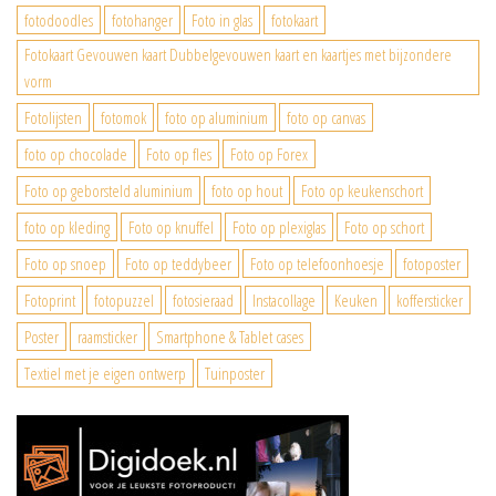
fotodoodles
fotohanger
Foto in glas
fotokaart
Fotokaart Gevouwen kaart Dubbelgevouwen kaart en kaartjes met bijzondere
vorm
Fotolijsten
fotomok
foto op aluminium
foto op canvas
foto op chocolade
Foto op fles
Foto op Forex
Foto op geborsteld aluminium
foto op hout
Foto op keukenschort
foto op kleding
Foto op knuffel
Foto op plexiglas
Foto op schort
Foto op snoep
Foto op teddybeer
Foto op telefoonhoesje
fotoposter
Fotoprint
fotopuzzel
fotosieraad
Instacollage
Keuken
koffersticker
Poster
raamsticker
Smartphone & Tablet cases
Textiel met je eigen ontwerp
Tuinposter