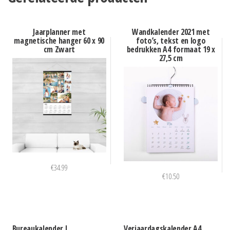
Jaarplanner met
Wandkalender 2021 met
magnetische hanger 60 x 90
foto’s, tekst en logo
cm Zwart
bedrukken A4 formaat 19 x
27,5 cm
€
34.99
€
10.50
Bureaukalender L
Verjaardagskalender A4