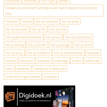
fotodoodles
fotohanger
Foto in glas
fotokaart
Fotokaart Gevouwen kaart Dubbelgevouwen kaart en kaartjes met bijzondere
vorm
Fotolijsten
fotomok
foto op aluminium
foto op canvas
foto op chocolade
Foto op fles
Foto op Forex
Foto op geborsteld aluminium
foto op hout
Foto op keukenschort
foto op kleding
Foto op knuffel
Foto op plexiglas
Foto op schort
Foto op snoep
Foto op teddybeer
Foto op telefoonhoesje
fotoposter
Fotoprint
fotopuzzel
fotosieraad
Instacollage
Keuken
koffersticker
Poster
raamsticker
Smartphone & Tablet cases
Textiel met je eigen ontwerp
Tuinposter