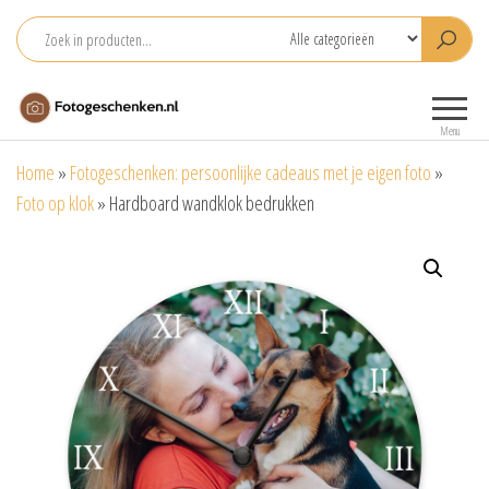
Ga
naar
de
Fotogeschenken.nl
De mooiste
inhoud
fotoproducten
Menu
voor je foto
Home
»
Fotogeschenken: persoonlijke cadeaus met je eigen foto
»
Foto op klok
»
Hardboard wandklok bedrukken