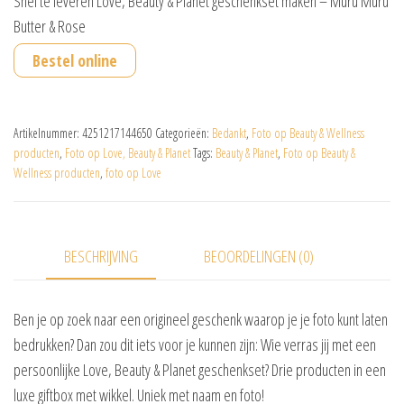
Snel te leveren Love, Beauty & Planet geschenkset maken – Muru Muru
Butter & Rose
Bestel online
Artikelnummer:
4251217144650
Categorieën:
Bedankt
,
Foto op Beauty & Wellness
producten
,
Foto op Love, Beauty & Planet
Tags:
Beauty & Planet
,
Foto op Beauty &
Wellness producten
,
foto op Love
BESCHRIJVING
BEOORDELINGEN (0)
Ben je op zoek naar een origineel geschenk waarop je je foto kunt laten
bedrukken? Dan zou dit iets voor je kunnen zijn: Wie verras jij met een
persoonlijke Love, Beauty & Planet geschenkset? Drie producten in een
luxe giftbox met wikkel. Uniek met naam en foto!