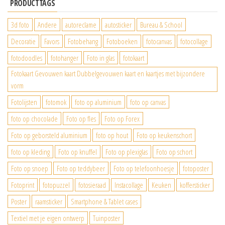
PRODUCTTAGS
3d foto
Andere
autoreclame
autosticker
Bureau & School
Decoratie
Favors
Fotobehang
Fotoboeken
fotocanvas
fotocollage
fotodoodles
fotohanger
Foto in glas
fotokaart
Fotokaart Gevouwen kaart Dubbelgevouwen kaart en kaartjes met bijzondere
vorm
Fotolijsten
fotomok
foto op aluminium
foto op canvas
foto op chocolade
Foto op fles
Foto op Forex
Foto op geborsteld aluminium
foto op hout
Foto op keukenschort
foto op kleding
Foto op knuffel
Foto op plexiglas
Foto op schort
Foto op snoep
Foto op teddybeer
Foto op telefoonhoesje
fotoposter
Fotoprint
fotopuzzel
fotosieraad
Instacollage
Keuken
koffersticker
Poster
raamsticker
Smartphone & Tablet cases
Textiel met je eigen ontwerp
Tuinposter