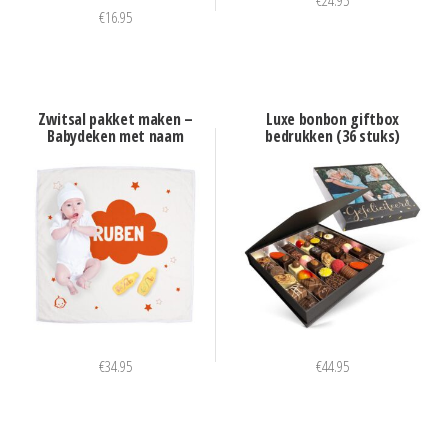
€
24.95
€
16.95
Zwitsal pakket maken –
Luxe bonbon giftbox
Babydeken met naam
bedrukken (36 stuks)
€
34.95
€
44.95