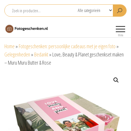
Ga
naar
de
Fotogeschenken.nl
De mooiste
inhoud
fotoproducten
Menu
voor je foto
Home
»
Fotogeschenken: persoonlijke cadeaus met je eigen foto
»
Gelegenheden
»
Bedankt
»
Love, Beauty & Planet geschenkset maken
– Muru Muru Butter & Rose