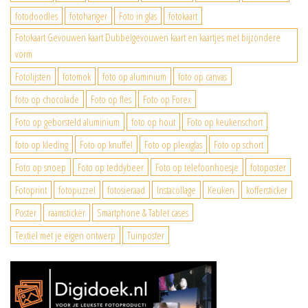
fotodoodles
fotohanger
Foto in glas
fotokaart
Fotokaart Gevouwen kaart Dubbelgevouwen kaart en kaartjes met bijzondere
vorm
Fotolijsten
fotomok
foto op aluminium
foto op canvas
foto op chocolade
Foto op fles
Foto op Forex
Foto op geborsteld aluminium
foto op hout
Foto op keukenschort
foto op kleding
Foto op knuffel
Foto op plexiglas
Foto op schort
Foto op snoep
Foto op teddybeer
Foto op telefoonhoesje
fotoposter
Fotoprint
fotopuzzel
fotosieraad
Instacollage
Keuken
koffersticker
Poster
raamsticker
Smartphone & Tablet cases
Textiel met je eigen ontwerp
Tuinposter