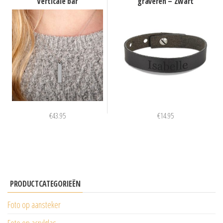
Verticale bar
graveren – Zwart
€
43.95
€
14.95
PRODUCTCATEGORIEËN
Foto op aansteker