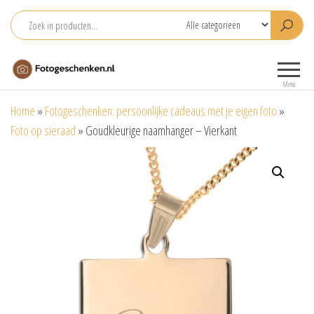
Ga
naar
de
Fotogeschenken.nl
De mooiste
inhoud
fotoproducten
Menu
voor je foto
Home
»
Fotogeschenken: persoonlijke cadeaus met je eigen foto
»
Foto op sieraad
»
Goudkleurige naamhanger – Vierkant