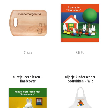
€
18.95
€
19.95
nijntje leert lezen –
nijntje kinderschort
Hardcover
bedrukken – Wit