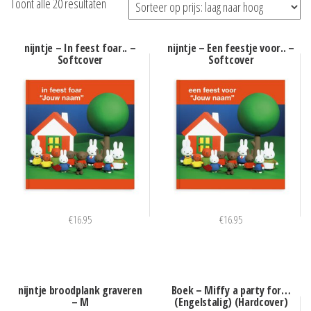
Gesorteerd
Toont alle 20 resultaten
op
prijs:
nijntje – In feest foar.. –
nijntje – Een feestje voor.. –
Softcover
Softcover
laag
naar
hoog
€
16.95
€
16.95
nijntje broodplank graveren
Boek – Miffy a party for…
– M
(Engelstalig) (Hardcover)