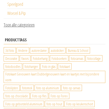
Speelgoed
Woezel & Pip
Toon alle categorieen
PRODUCTTAGS
3d foto
Andere
autoreclame
autosticker
Bureau & School
Decoratie
Favors
Fotobehang
Fotoboeken
fotocanvas
fotocollage
fotodoodles
fotohanger
Foto in glas
fotokaart
Fotokaart Gevouwen kaart Dubbelgevouwen kaart en kaartjes met bijzondere
vorm
Fotolijsten
fotomok
foto op aluminium
foto op canvas
foto op chocolade
Foto op fles
Foto op Forex
Foto op geborsteld aluminium
foto op hout
Foto op keukenschort