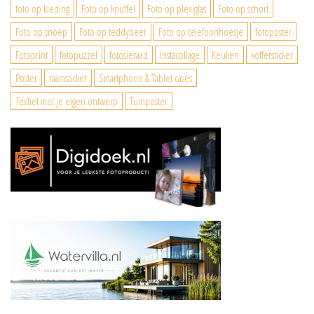
foto op kleding
Foto op knuffel
Foto op plexiglas
Foto op schort
Foto op snoep
Foto op teddybeer
Foto op telefoonhoesje
fotoposter
Fotoprint
fotopuzzel
fotosieraad
Instacollage
Keuken
koffersticker
Poster
raamsticker
Smartphone & Tablet cases
Textiel met je eigen ontwerp
Tuinposter