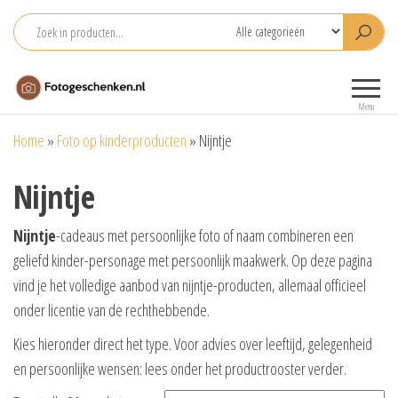
Ga
naar
de
Fotogeschenken.nl
De mooiste
inhoud
fotoproducten
Menu
voor je foto
Home
»
Foto op kinderproducten
»
Nijntje
Nijntje
Nijntje
-cadeaus met persoonlijke foto of naam combineren een
geliefd kinder-personage met persoonlijk maakwerk. Op deze pagina
vind je het volledige aanbod van nijntje-producten, allemaal officieel
onder licentie van de rechthebbende.
Kies hieronder direct het type. Voor advies over leeftijd, gelegenheid
en persoonlijke wensen: lees onder het productrooster verder.