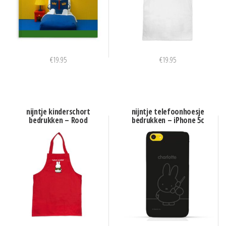
€
19.95
€
19.95
nijntje kinderschort
nijntje telefoonhoesje
bedrukken – Rood
bedrukken – iPhone 5c