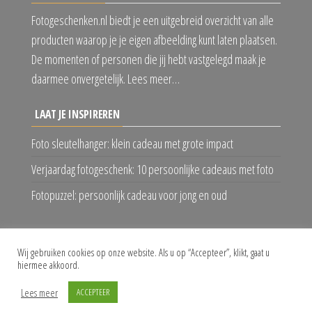
Fotogeschenken.nl biedt je een uitgebreid overzicht van alle
producten waarop je je eigen afbeelding kunt laten plaatsen.
De momenten of personen die jij hebt vastgelegd maak je
daarmee onvergetelijk. Lees meer…
LAAT JE INSPIREREN
Foto sleutelhanger: klein cadeau met grote impact
Verjaardag fotogeschenk: 10 persoonlijke cadeaus met foto
Fotopuzzel: persoonlijk cadeau voor jong en oud
VOLG ONS
Wij gebruiken cookies op onze website. Als u op “Accepteer”, klikt, gaat u
hiermee akkoord.
Lees meer
ACCEPTEER