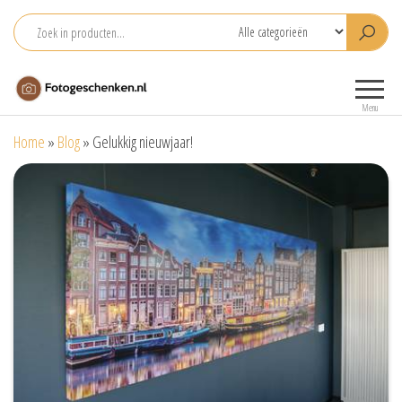
Ga
naar
de
Fotogeschenken.nl
De mooiste
inhoud
fotoproducten
Menu
voor je foto
Home
»
Blog
»
Gelukkig nieuwjaar!