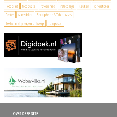
Fotoprint
fotopuzzel
fotosieraad
Instacollage
Keuken
koffersticker
Poster
raamsticker
Smartphone & Tablet cases
Textiel met je eigen ontwerp
Tuinposter
OVER DEZE SITE